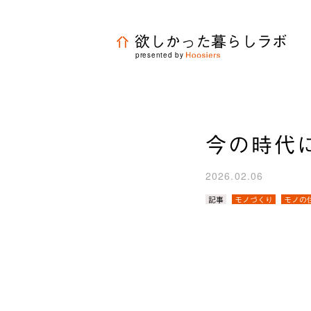
欲しかった暮らしラボ
presented by
今の時代
2026.02.06
カ
記事
モノづくり
モノの
テ
ゴ
リ
／
タ
グ：