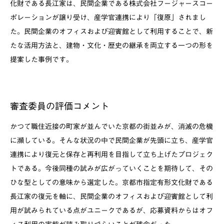
化財である長江家は、民間企業である株式会社フージャースコー
ポレーションが譲り受け、産学官連携により「復原」されまし
た。民間企業のオフィスおよび迎賓館として利用することで、新
たな活用方法と、建物・文化・歴史の継承を両立する一つの形を
提案した事例です。
審査委員の評価コメント
かつて職住近接の町家が並んでいた京都の街並みが、消滅の危機
に瀕している。そんな状況の中で民間企業が先頭に立ち、産学官
連携により復元と保存と再利用を目指して立ち上げたプロジェク
トである。今後同種の試みが広がっていくことを期待して、その
ひな型としての意味から選定した。京都市指定有形文化財である
長江家の復元を軸に、民間企業のオフィスおよび迎賓館として利
用が試みられている点がユニークであるが、応募資料からはオフ