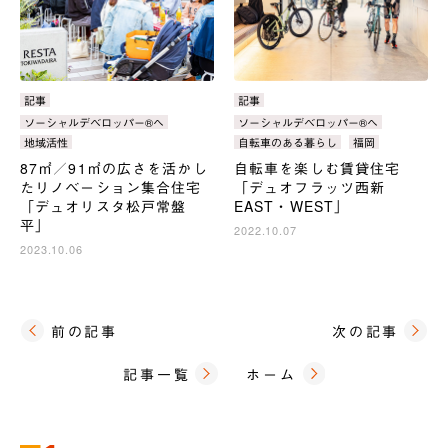
カ
記事
カ
記事
テ
テ
タ
ソーシャルデベロッパー®へ
タ
ソーシャルデベロッパー®へ
ゴ
ゴ
グ：
グ：
地域活性
自転車のある暮らし
福岡
リ：
リ：
87㎡／91㎡の広さを活かし
自転車を楽しむ賃貸住宅
たリノベーション集合住宅
「デュオフラッツ西新
「デュオリスタ松戸常盤
EAST・WEST」
平」
2022.10.07
2023.10.06
前の記事
次の記事
記事一覧
ホーム