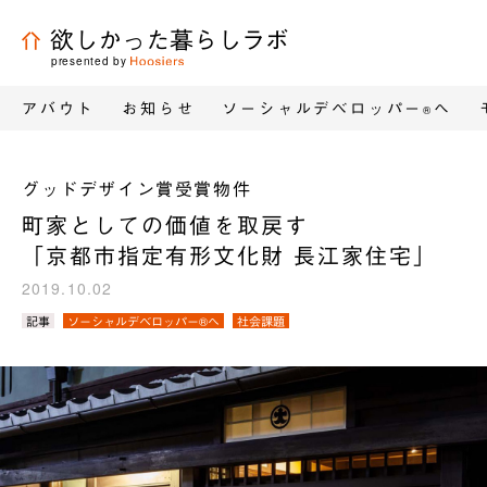
欲しかった暮らしラボ
presented by
アバウト
お知らせ
ソーシャルデベロッパー
へ
®
グッドデザイン賞受賞物件
町家としての価値を取戻す
「京都市指定有形文化財 長江家住宅」
2019.10.02
カ
記事
ソーシャルデベロッパー®へ
社会課題
テ
ゴ
リ
／
タ
グ：