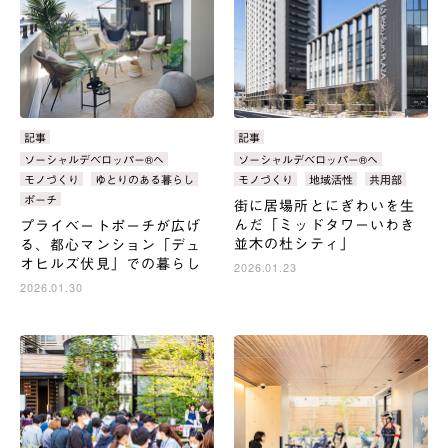
カ
記事
カ
記事
テ
テ
タ
ソーシャルデベロッパー®へ
タ
ソーシャルデベロッパー®へ
ゴ
ゴ
グ：
グ：
モノづくり
ゆとりのある暮らし
モノづくり
地域活性
共用部
リ：
リ：
ポーチ
街に居場所とにぎわいを生
んだ「ミッドタワーいわき
プライベートポーチが広げ
並木の杜シティ」
る、都心マンション「デュ
オヒルズ伏見」での暮らし
2026.01.23
2026.01.30