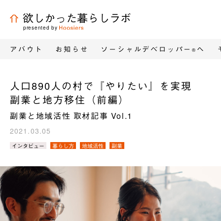
欲しかった暮らしラボ
presented by
アバウト
お知らせ
ソーシャルデベロッパー
へ
®
人口890人の村で『やりたい』を実現
副業と地方移住（前編）
副業と地域活性 取材記事 Vol.1
2021.03.05
カ
インタビュー
暮らし方
地域活性
副業
テ
ゴ
リ
／
タ
グ：