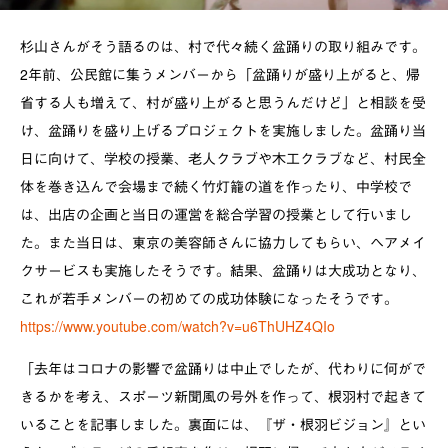
杉山さんがそう語るのは、村で代々続く盆踊りの取り組みです。
2年前、公民館に集うメンバーから「盆踊りが盛り上がると、帰
省する人も増えて、村が盛り上がると思うんだけど」と相談を受
け、盆踊りを盛り上げるプロジェクトを実施しました。盆踊り当
日に向けて、学校の授業、老人クラブや木工クラブなど、村民全
体を巻き込んで会場まで続く竹灯籠の道を作ったり、中学校で
は、出店の企画と当日の運営を総合学習の授業として行いまし
た。また当日は、東京の美容師さんに協力してもらい、ヘアメイ
クサービスも実施したそうです。結果、盆踊りは大成功となり、
これが若手メンバーの初めての成功体験になったそうです。
https://www.youtube.com/watch?v=u6ThUHZ4QIo
「去年はコロナの影響で盆踊りは中止でしたが、代わりに何がで
きるかを考え、スポーツ新聞風の号外を作って、根羽村で起きて
いることを記事しました。裏面には、『ザ・根羽ビジョン』とい