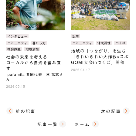
カ
インタビュー
カ
記事
テ
テ
タ
コミュニティ
暮らし方
タ
コミュニティ
地域活性
つくば
ゴ
ゴ
グ：
グ：
社会課題
地域活性
地域の「つながり」を生む
リ：
リ：
「きれいきれい大作戦×スポ
社会の未来を考える
GOMI大会inつくば」開催
ローカルから自治を編み直
す
2026.04.17
‐paramita 共同代表 林 篤志さ
ん
2026.05.15
前の記事
次の記事
記事一覧
ホーム