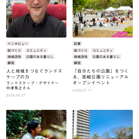
カ
インタビュー
カ
記事
テ
テ
タ
街づくり
コミュニティ
タ
街づくり
コミュニティ
ゴ
ゴ
グ：
グ：
地域活性
公園のある暮らし
地域活性
公園のある暮らし
リ：
リ：
蘇我
蘇我
人と地域をつなぐランドス
「自分たちの公園」をつく
ケープの力
る、宮崎公園リニューアル
オープンイベント
ランドスケープ・デザイナー
中津秀之さん
2026.07.17
2026.08.07