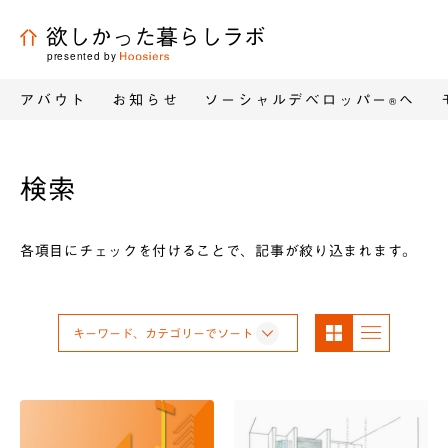
欲しかった暮らしラボ
presented by
アバウト
お知らせ
ソーシャルデベロッパー
へ
®
検索
各項目にチェックを付けることで、記事が絞り込まれます。
パネ
リス
キーワード、カテゴリーでソート
ル表
ト表
示
示