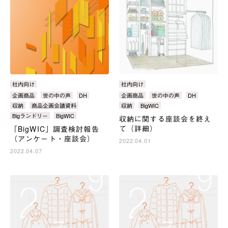
カ
社内向け
カ
社内向け
テ
テ
タ
企画商品
世の中の声
DH
タ
企画商品
世の中の声
DH
ゴ
ゴ
グ：
グ：
収納
商品企画会議資料
収納
BigWIC
リ：
リ：
Bigランドリー
BigWIC
収納に関する座談会を終え
て（詳細）
「BigWIC」調査検討報告
（アンケート・座談会）
2022.04.01
2022.04.07