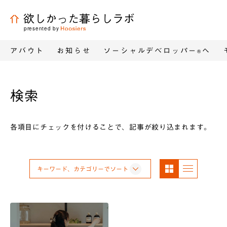
欲しかった暮らしラボ
presented by
アバウト
お知らせ
ソーシャルデベロッパー
へ
®
検索
各項目にチェックを付けることで、記事が絞り込まれます。
パネ
リス
キーワード、カテゴリーでソート
ル表
ト表
示
示