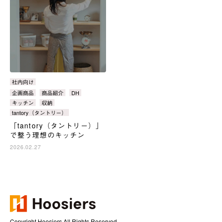
カ
社内向け
テ
タ
企画商品
商品紹介
DH
ゴ
グ：
キッチン
収納
リ：
tantory（タントリー）
「tantory（タントリー）」
で整う理想のキッチン
2026.02.27
Copyright Hoosiers All Rights Reserved.