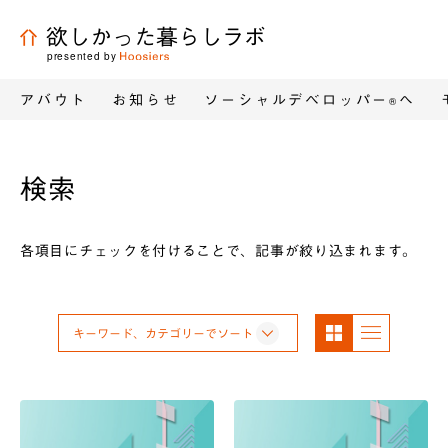
欲しかった暮らしラボ
presented by
アバウト
お知らせ
ソーシャルデベロッパー
へ
®
検索
各項目にチェックを付けることで、記事が絞り込まれます。
パネ
リス
キーワード、カテゴリーでソート
ル表
ト表
示
示