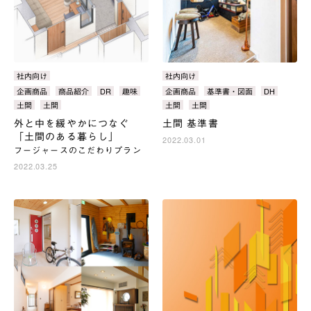
カ
社内向け
カ
社内向け
テ
テ
タ
企画商品
商品紹介
DR
趣味
タ
企画商品
基準書・図面
DH
ゴ
ゴ
グ：
グ：
土間
土間
土間
土間
リ：
リ：
外と中を緩やかにつなぐ
土間 基準書
「土間のある暮らし」
2022.03.01
フージャースのこだわりプラン
2022.03.25