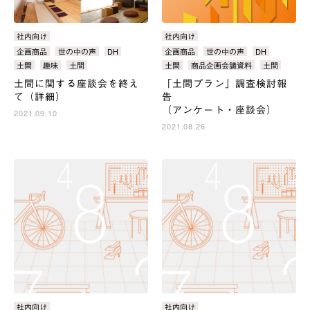
カ
社内向け
カ
社内向け
テ
テ
タ
企画商品
世の中の声
DH
タ
企画商品
世の中の声
DH
ゴ
ゴ
グ：
グ：
土間
趣味
土間
土間
商品企画会議資料
土間
リ：
リ：
土間に関する座談会を終え
「土間プラン」調査検討報
て（詳細）
告
（アンケート・座談会）
2021.09.10
2021.08.26
カ
社内向け
カ
社内向け