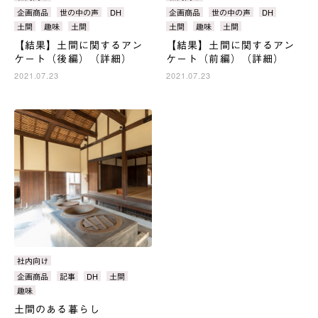
テ
テ
タ
企画商品
世の中の声
DH
タ
企画商品
世の中の声
DH
ゴ
ゴ
グ：
グ：
土間
趣味
土間
土間
趣味
土間
リ：
リ：
【結果】土間に関するアン
【結果】土間に関するアン
ケート（後編）（詳細）
ケート（前編）（詳細）
2021.07.23
2021.07.23
カ
社内向け
テ
タ
企画商品
記事
DH
土間
ゴ
グ：
趣味
リ：
土間のある暮らし