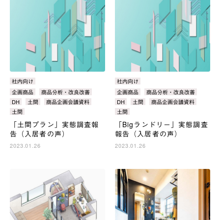
カ
社内向け
カ
社内向け
テ
テ
タ
企画商品
商品分析・改良改善
タ
企画商品
商品分析・改良改善
ゴ
ゴ
グ：
グ：
DH
土間
商品企画会議資料
DH
土間
商品企画会議資料
リ：
リ：
土間
土間
「土間プラン」実態調査報
「Bigランドリー」実態調査
告（入居者の声）
報告（入居者の声）
2023.01.26
2023.01.26