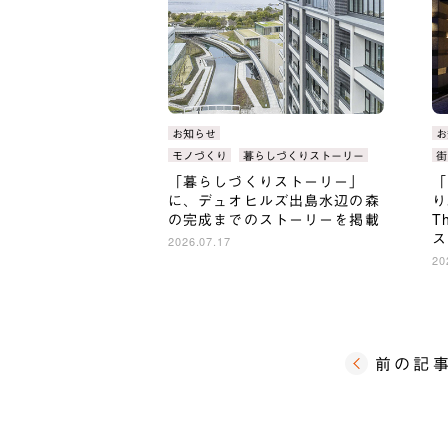
カ
お知らせ
カ
お
テ
テ
タ
モノづくり
暮らしづくりストーリー
タ
街
ゴ
ゴ
グ：
グ
「暮らしづくりストーリー」
「
リ：
リ
に、デュオヒルズ出島水辺の森
り
の完成までのストーリーを掲載
T
ス
2026.07.17
20
前の記