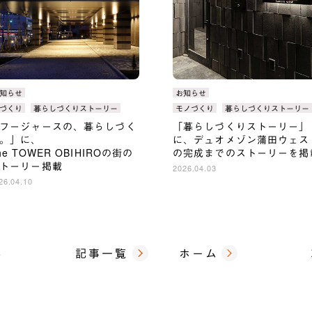
知らせ
カ
お知らせ
テ
づくり
暮らしづくりストーリー
タ
モノづくり
暮らしづくりストーリー
ゴ
：
グ：
フージャースの、暮らしづく
「暮らしづくりストーリー」
：
リ：
。」に、
に、デュオメゾン蒲田ウェス
he TOWER OBIHIROの街の
の完成までのストーリーを掲
トーリー掲載
2026.04.03
26.04.10
事
記事一覧
ホーム