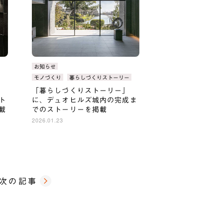
カ
お知らせ
テ
タ
モノづくり
暮らしづくりストーリー
ゴ
グ：
「暮らしづくりストーリー」
リ：
ト
に、デュオヒルズ城内の完成ま
載
でのストーリーを掲載
2026.01.23
次の記事