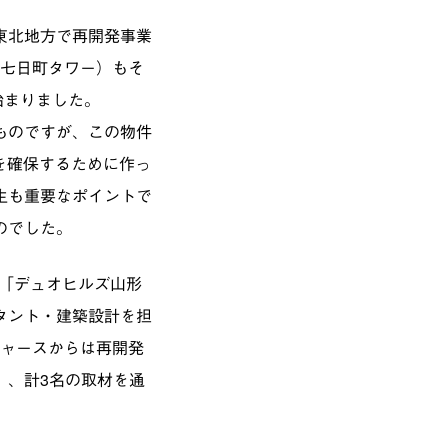
東北地方で再開発事業
H七日町タワー）もそ
始まりました。
ものですが、この物件
水を確保するために作っ
生も重要なポイントで
のでした。
た「デュオヒルズ山形
タント・建築設計を担
ジャースからは再開発
）、計3名の取材を通