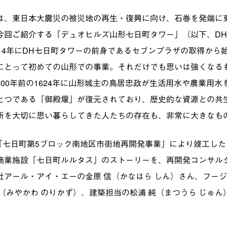
は、東日本大震災の被災地の再生・復興に向け、石巻を発端に
今回ご紹介する「デュオヒルズ山形七日町タワー」（以下、D
014年にDH七日町タワーの前身であるセブンプラザの取得から
にとって初めての山形での事業。それだけでも思いは強くなる
00年前の1624年に山形城主の鳥居忠政が生活用水や農業用
とつである「御殿堰」が復元されており、歴史的な資源との共
所を大切に思い暮らしてきた人たちの存在も、非常に大きなも
に「七日町第5ブロック南地区市街地再開発事業」により竣工し
商業施設「七日町ルルタス」のストーリーを、再開発コンサル
社アール・アイ・エーの金原 信（かなはら しん）さん、フー
（みやかわ のりかず）、建築担当の松浦 純（まつうら じゅん