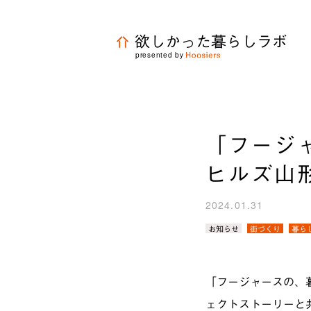
欲しかった暮らしラボ
presented by
「フージ
ヒルズ山
2024.01.31
カ
お知らせ
街づくり
暮ら
テ
ゴ
リ
／
「フージャースの、
タ
グ：
ェクトストーリーと