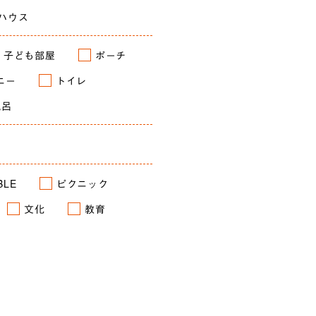
ハウス
子ども部屋
ポーチ
ニー
トイレ
風呂
BLE
ピクニック
文化
教育