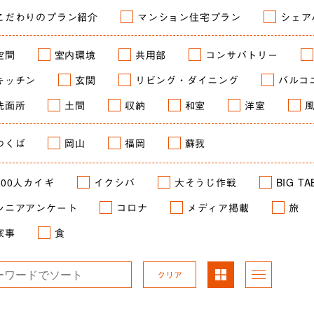
こだわりのプラン紹介
マンション住宅プラン
シェア
空間
室内環境
共用部
コンサバトリー
キッチン
玄関
リビング・ダイニング
バルコ
洗面所
土間
収納
和室
洋室
つくば
岡山
福岡
蘇我
100人カイギ
イクシバ
大そうじ作戦
BIG TA
シニアアンケート
コロナ
メディア掲載
旅
家事
食
パネ
リス
ル表
ト表
示
示