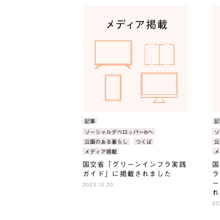
カ
記事
カ
記
テ
テ
タ
ソーシャルデベロッパー®へ
タ
ソ
ゴ
ゴ
グ：
グ
公園のある暮らし
つくば
公
リ：
リ
メディア掲載
メ
国交省「グリーンインフラ実践
国
ガイド」に掲載されました
ラ
ー
2023.10.20
れ
20