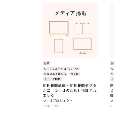
カ
記事
カ
記
テ
テ
タ
ソーシャルデベロッパー®へ
タ
ソ
ゴ
ゴ
グ：
グ
公園のある暮らし
つくば
公
リ：
リ
メディア掲載
メ
朝日新聞紙面・朝日新聞デジタ
新
ルに「つくばの活動」掲載され
づ
ました
載
つくばプロジェクト
つ
2022.02.09
20