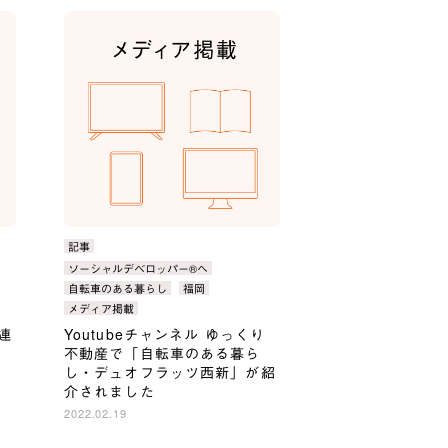
カ
記事
テ
タ
ソーシャルデベロッパー®へ
ゴ
グ：
自転車のある暮らし
福岡
リ：
メディア掲載
連
Youtubeチャンネル ゆっくり
不動産で「自転車のある暮ら
し・デュオフラッツ西新」が紹
介されました
2022.02.19