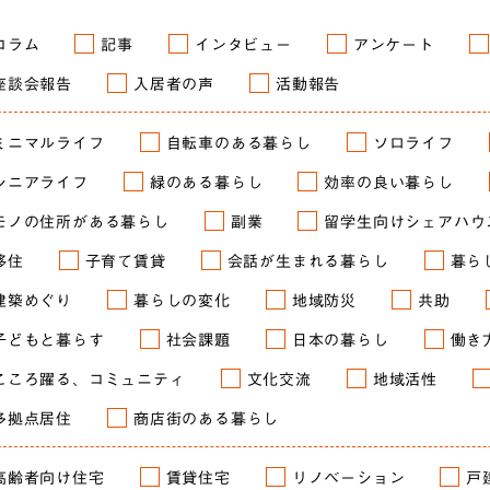
コラム
記事
インタビュー
アンケート
座談会報告
入居者の声
活動報告
ミニマルライフ
自転車のある暮らし
ソロライフ
シニアライフ
緑のある暮らし
効率の良い暮らし
モノの住所がある暮らし
副業
留学生向けシェアハウ
移住
子育て賃貸
会話が生まれる暮らし
暮ら
建築めぐり
暮らしの変化
地域防災
共助
子どもと暮らす
社会課題
日本の暮らし
働き
こころ躍る、コミュニティ
文化交流
地域活性
多拠点居住
商店街のある暮らし
高齢者向け住宅
賃貸住宅
リノベーション
戸