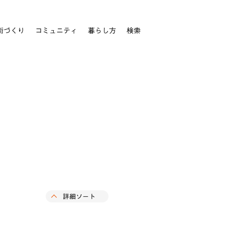
街づくり
コミュニティ
暮らし方
検索
詳細ソート