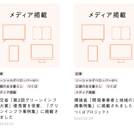
事
カ
記事
テ
ーシャルデベロッパー®へ
タ
ソーシャルデベロッパー®へ
ゴ
：
グ：
園のある暮らし
つくば
公園のある暮らし
つくば
：
リ：
ディア掲載
メディア掲載
交省「第2回グリーンインフ
環境省「開発事業者と地域の
大賞」優秀賞を受賞、「グリ
携事例集」に掲載されました
ンインフラ事例集」に掲載さ
つくばプロジェクト
ました
2022.03.29
22.03.31