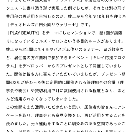
クエストに寄り添う形で実現した例でしたが、それとは別の形で
共用部の再活用を目指したのが、竣工から今年で
10
年目を迎えた
「デュオヒルズ戸田公園リヴァリーゼ」です。
「
PLAY BEAUTY
」をテーマにしたマンションで、壁
1
面が鏡張
りになっているヒルズ・サロンという多目的ルームがあります。
竣工から
2
年間はネイルやバスボム作りのセミナー、ヨガ教室な
ど、居住者の方が無料で参加できるイベント「キレイ応援プログ
ラム」をデベロッパーからのプレゼントとして開催していまし
た。開催は皆さんに喜んでいただいていましたが、プレゼント期
間の
2
年が終わった後は定期的に開催される管理組合の会議（理
事会や総会）や貸切利用で月に数回使用される程度となり、ほと
んど活用されなくなってしまいました。
この空間をまた活用いただきたいと思い、居住者の皆さんにアン
ケートを取り、理事会とも意見交換をし、再び活用をすることを
決めました。元々運動をすることに馴染みのある空間であったこ
とと、以前やっていたようなことをまたやりたいという声もあっ