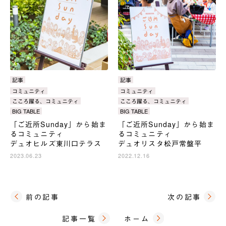
カ
記事
カ
記事
テ
テ
タ
コミュニティ
タ
コミュニティ
ゴ
ゴ
グ：
グ：
こころ躍る、コミュニティ
こころ躍る、コミュニティ
リ：
リ：
BIG TABLE
BIG TABLE
「ご近所Sunday」から始ま
「ご近所Sunday」から始ま
るコミュニティ
るコミュニティ
デュオヒルズ東川口テラス
デュオリスタ松戸常盤平
2023.06.23
2022.12.16
前の記事
次の記事
記事一覧
ホーム