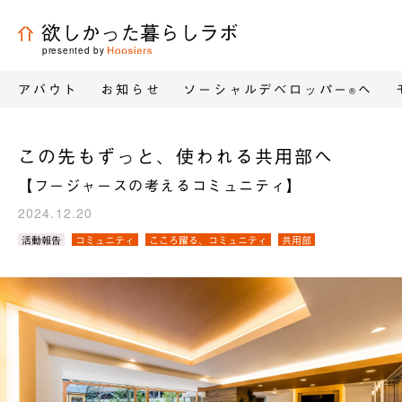
欲しかった暮らしラボ
presented by
アバウト
お知らせ
ソーシャルデベロッパー
へ
®
この先もずっと、使われる共用部へ
【フージャースの考えるコミュニティ】
2024.12.20
カ
活動報告
コミュニティ
こころ躍る、コミュニティ
共用部
テ
ゴ
リ
／
タ
グ：