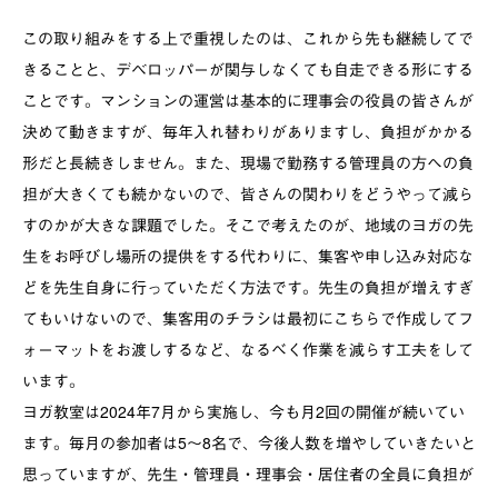
この取り組みをする上で重視したのは、これから先も継続してで
きることと、デベロッパーが関与しなくても自走できる形にする
ことです。マンションの運営は基本的に理事会の役員の皆さんが
決めて動きますが、毎年入れ替わりがありますし、負担がかかる
形だと長続きしません。また、現場で勤務する管理員の方への負
担が大きくても続かないので、皆さんの関わりをどうやって減ら
すのかが大きな課題でした。そこで考えたのが、地域のヨガの先
生をお呼びし場所の提供をする代わりに、集客や申し込み対応な
どを先生自身に行っていただく方法です。先生の負担が増えすぎ
てもいけないので、集客用のチラシは最初にこちらで作成してフ
ォーマットをお渡しするなど、なるべく作業を減らす工夫をして
います。
ヨガ教室は
2024
年
7
月から実施し、今も月
2
回の開催が続いてい
ます。毎月の参加者は
5
～
8
名で、今後人数を増やしていきたいと
思っていますが、先生・管理員・理事会・居住者の全員に負担が