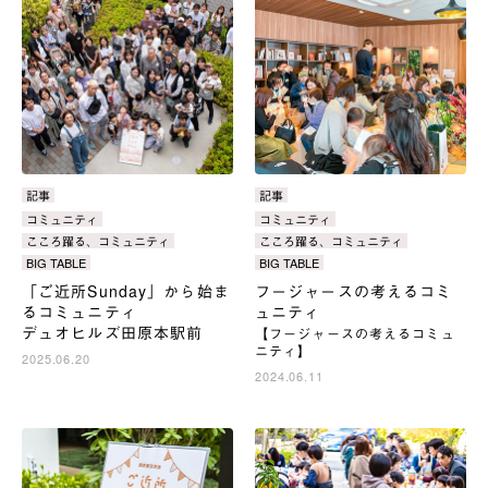
カ
記事
カ
記事
テ
テ
タ
コミュニティ
タ
コミュニティ
ゴ
ゴ
グ：
グ：
こころ躍る、コミュニティ
こころ躍る、コミュニティ
リ：
リ：
BIG TABLE
BIG TABLE
「ご近所Sunday」から始ま
フージャースの考えるコミ
るコミュニティ
ュニティ
デュオヒルズ田原本駅前
【フージャースの考えるコミュ
ニティ】
2025.06.20
2024.06.11