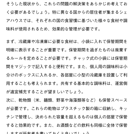
そうした現状から、これらの問題の解決策をあらかじめ考えてお
く必要があるでしょう。特に異なる国からの居住者が集まるシェ
アハウスでは、それぞれの国の食習慣に基づいた様々な食材や調
味料が使用されるため、効果的な管理が必要です。
まず、冷蔵庫や冷凍庫に必要な食材は、小袋に入れて保管期間を
明確に表示することが重要です。保管期間を過ぎたものは廃棄す
るルールを定めることが必要です。チャック式の小袋には保管期
間をマジックで記入すると便利です。また、個人用の調味料は小
分けのボックスに入れるか、各部屋に小型の冷蔵庫を設置して利
用することも考えられます。共有する基本的な調味料は、運営側
が適宜補充することが望ましいでしょう。
次に、乾物類（米、麺類、野菜や海藻類等など）も保管スペース
が必要です。これらの乾物はプラスチック製の箱に収納し、キッ
チンで管理し、決められた容量を超えるものは個人の部屋で保管
すると効果的です。また、お酒類などの飲料も同様に全体で保管
しますが所有者を書いておくと良いでしょう。