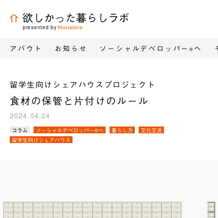
欲しかった暮らしラボ
presented by
アバウト
お知らせ
ソーシャルデベロッパー
へ
®
留学生向けシェアハウスプロジェクト
食材の保管と片付けのルール
2024.04.24
カ
コラム
ソーシャルデベロッパー®へ
暮らし方
文化交流
テ
留学生向けシェアハウス
ゴ
リ
／
タ
グ：