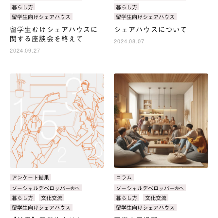
ゴ
ゴ
グ：
グ：
暮らし方
暮らし方
リ：
リ：
留学生向けシェアハウス
留学生向けシェアハウス
留学生むけシェアハウスに
シェアハウスについて
関する座談会を終えて
2024.08.07
2024.09.27
カ
アンケート結果
カ
コラム
テ
テ
タ
ソーシャルデベロッパー®へ
タ
ソーシャルデベロッパー®へ
ゴ
ゴ
グ：
グ：
暮らし方
文化交流
暮らし方
文化交流
リ：
リ：
留学生向けシェアハウス
留学生向けシェアハウス