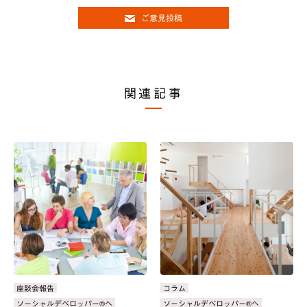
ご意見投稿
関連記事
カ
座談会報告
カ
コラム
テ
テ
タ
ソーシャルデベロッパー®へ
タ
ソーシャルデベロッパー®へ