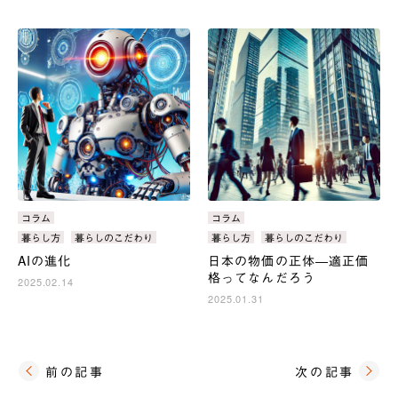
カ
コラム
カ
コラム
テ
テ
タ
暮らし方
暮らしのこだわり
タ
暮らし方
暮らしのこだわり
ゴ
ゴ
グ：
グ：
AIの進化
日本の物価の正体―適正価
リ：
リ：
格ってなんだろう
2025.02.14
2025.01.31
前の記事
次の記事