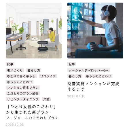
カ
記事
カ
記事
テ
テ
タ
モノづくり
暮らし方
タ
ソーシャルデベロッパー®へ
ゴ
ゴ
グ：
グ：
ゆとりのある暮らし
ソロライフ
暮らし方
暮らしのこだわり
リ：
リ：
暮らしのこだわり
防音賃貸マンションが完成
マンション住宅プラン
するまで
こだわりのプラン紹介
2025.07.18
リビング・ダイニング
洋室
「ひとり女性のこだわり」
から生まれた新プラン
フージャースのこだわりプラン
2025.10.03