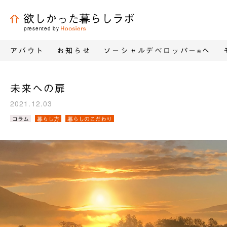
欲しかった暮らしラボ
presented by
アバウト
お知らせ
ソーシャルデベロッパー
へ
®
未来への扉
2021.12.03
カ
コラム
暮らし方
暮らしのこだわり
テ
ゴ
リ
／
タ
グ：