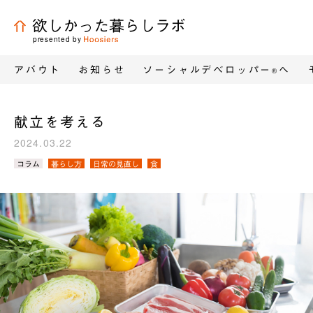
欲しかった暮らしラボ
presented by
アバウト
お知らせ
ソーシャルデベロッパー
へ
®
献立を考える
2024.03.22
カ
コラム
暮らし方
日常の見直し
食
テ
ゴ
リ
／
タ
グ：