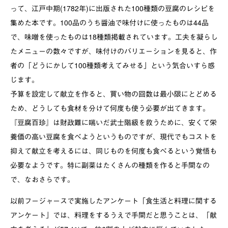
って、江戸中期
(1782
年
)
に出版された
100
種類の豆腐のレシピを
集めた本です。
100
品のうち醤油で味付けに使ったものは
44
品
で、味噌を使ったものは
18
種類掲載されています。工夫を凝らし
たメニューの数々ですが、味付けのバリエーションを見ると、作
者の「どうにかして
100
種類考えてみせる」という気合いすら感
じます。
予算を設定して献立を作ると、買い物の回数は最小限にとどめる
ため、どうしても食材を分けて何度も使う必要が出てきます。
『豆腐百珍』は財政難に喘いだ武士階級を救うために、安くて栄
養価の高い豆腐を食べようというものですが、現代でもコストを
抑えて献立を考えるには、同じものを何度も食べるという覚悟も
必要なようです。特に副菜はたくさんの種類を作ると手間なの
で、なおさらです。
以前フージャースで実施したアンケート「食生活と料理に関する
アンケート」では、料理をするうえで手間だと思うことは、「献