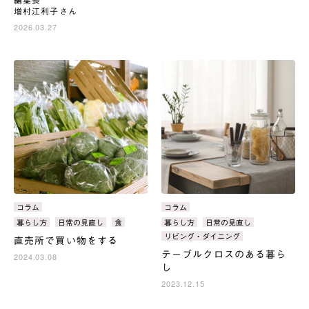
増村江利子さん
2026.03.27
カ
コラム
カ
コラム
テ
テ
タ
暮らし方
日常の見直し
食
タ
暮らし方
日常の見直し
ゴ
ゴ
グ：
グ：
リビング・ダイニング
直売所で買い物をする
リ：
リ：
テーブルクロスのある暮ら
2024.03.08
し
2023.12.15