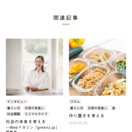
関連記事
カ
インタビュー
カ
コラム
テ
テ
タ
暮らし方
日常の見直し
タ
暮らし方
日常の見直し
食
ゴ
ゴ
グ：
グ：
社会課題
ミニマルライフ
作り置きを考える
リ：
リ：
社会の未来を考える
2024.03.25
―Webマガジン「greenz.jp」
編集長