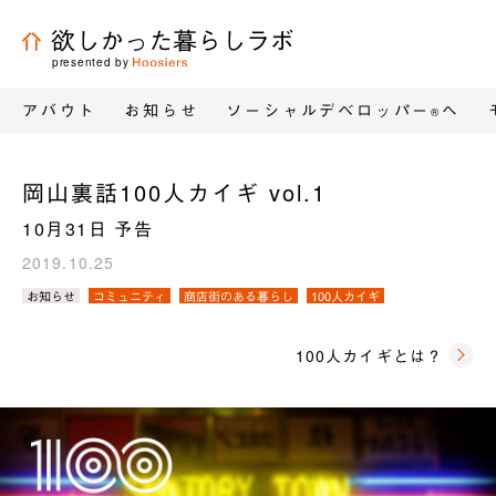
欲しかった暮らしラボ
presented by
アバウト
お知らせ
ソーシャルデベロッパー
へ
®
岡山裏話100人カイギ vol.1
10月31日 予告
2019.10.25
カ
お知らせ
コミュニティ
商店街のある暮らし
100人カイギ
テ
ゴ
リ
100人カイギとは？
／
タ
グ：