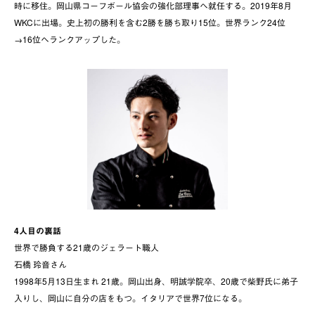
時に移住。岡山県コーフボール協会の強化部理事へ就任する。2019年8月
WKCに出場。史上初の勝利を含む2勝を勝ち取り15位。世界ランク24位
→16位へランクアップした。
4人目の裏話
世界で勝負する21歳のジェラート職人
石橋 玲音さん
1998年5月13日生まれ 21歳。岡山出身、明誠学院卒、20歳で柴野氏に弟子
入りし、岡山に自分の店をもつ。イタリアで世界7位になる。