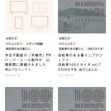
カ
お知らせ
カ
お知らせ
テ
テ
タ
コミュニティ
メディア掲載
タ
コミュニティ
ゴ
ゴ
グ：
グ：
商店街のある暮らし
自転車のある暮らし
100人カイギ
リ：
リ：
学生不動産の「木曜市」PR
自転車のある暮らしプロジ
バッジ・シール製作が、山
ェクト
陽新聞に掲載されました
自転車100人カイギ vol.7
岡山プロジェクト
5月28日予告
終了しました
2022.02.04
2021.05.25