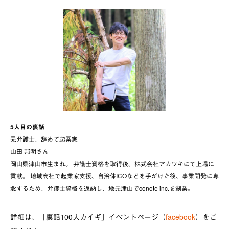
5人目の裏話
元弁護士、辞めて起業家
山田 邦明さん
岡山県津山市生まれ。 弁護士資格を取得後、株式会社アカツキにて上場に
貢献。 地域商社で起業家支援、自治体ICOなどを手がけた後、事業開発に専
念するため、弁護士資格を返納し、地元津山でconote inc.を創業。
詳細は、「裏話100人カイギ」イベントページ（
facebook
）をご