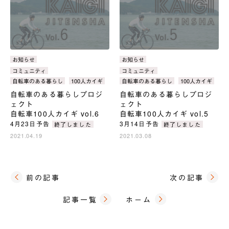
カ
お知らせ
カ
お知らせ
テ
テ
タ
コミュニティ
タ
コミュニティ
ゴ
ゴ
グ：
グ：
自転車のある暮らし
100人カイギ
自転車のある暮らし
100人カイギ
リ：
リ：
自転車のある暮らしプロジ
自転車のある暮らしプロジ
ェクト
ェクト
自転車100人カイギ vol.6
自転車100人カイギ vol.5
4月23日予告
3月14日予告
終了しました
終了しました
2021.04.19
2021.03.08
前の記事
次の記事
記事一覧
ホーム