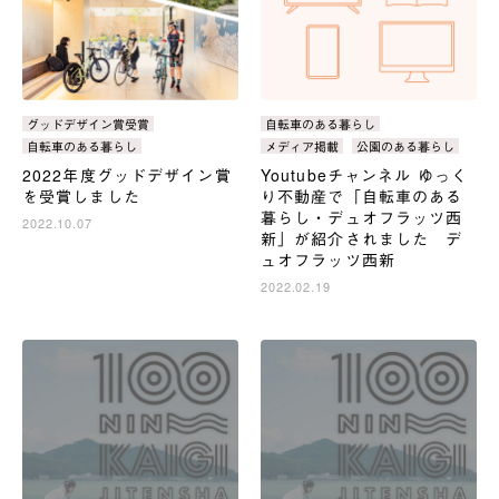
カ
カ
タ
グッドデザイン賞受賞
タ
自転車のある暮らし
テ
テ
グ：
グ：
自転車のある暮らし
メディア掲載
公園のある暮らし
ゴ
ゴ
2022年度グッドデザイン賞
Youtubeチャンネル ゆっく
リ：
リ：
を受賞しました
り不動産で「自転車のある
暮らし・デュオフラッツ西
2022.10.07
新」が紹介されました デ
ュオフラッツ西新
2022.02.19