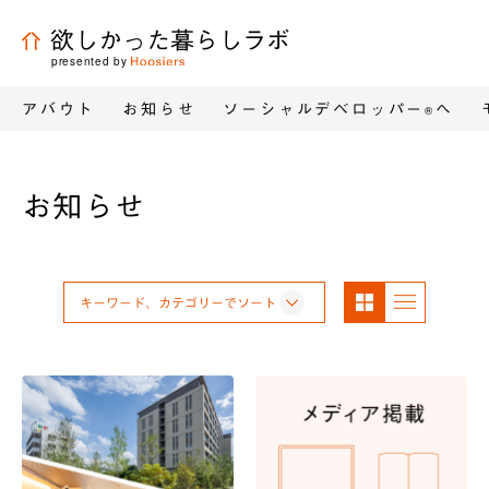
欲しかった暮らしラボ
presented by
アバウト
お知らせ
ソーシャルデベロッパー
へ
®
お知らせ
パネ
リス
キーワード、カテゴリーでソート
ル表
ト表
示
示