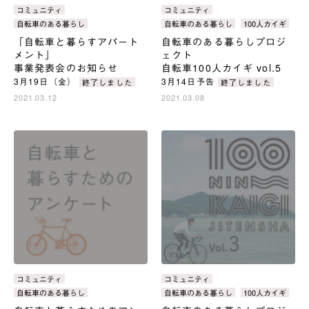
カ
カ
タ
コミュニティ
タ
コミュニティ
テ
テ
グ：
グ：
自転車のある暮らし
自転車のある暮らし
100人カイギ
ゴ
ゴ
「自転車と暮らすアパート
自転車のある暮らしプロジ
リ：
リ：
メント」
ェクト
事業発表会のお知らせ
自転車100人カイギ vol.5
3月19日（金）
3月14日予告
終了しました
終了しました
2021.03.12
2021.03.08
カ
カ
タ
コミュニティ
タ
コミュニティ
テ
テ
グ：
グ：
自転車のある暮らし
自転車のある暮らし
100人カイギ
ゴ
ゴ