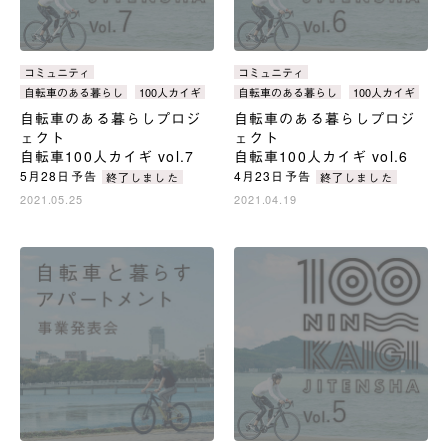
カ
カ
タ
コミュニティ
タ
コミュニティ
テ
テ
グ：
グ：
自転車のある暮らし
100人カイギ
自転車のある暮らし
100人カイギ
ゴ
ゴ
自転車のある暮らしプロジ
自転車のある暮らしプロジ
リ：
リ：
ェクト
ェクト
自転車100人カイギ vol.7
自転車100人カイギ vol.6
5月28日予告
4月23日予告
終了しました
終了しました
2021.05.25
2021.04.19