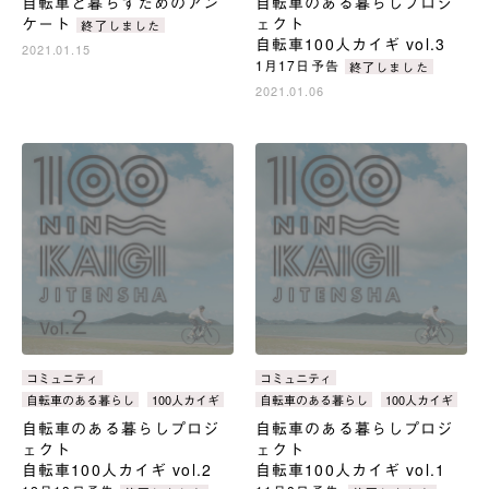
自転車と暮らすためのアン
自転車のある暮らしプロジ
リ：
リ：
ケート
ェクト
終了しました
自転車100人カイギ vol.3
2021.01.15
1月17日予告
終了しました
2021.01.06
カ
カ
タ
コミュニティ
タ
コミュニティ
テ
テ
グ：
グ：
自転車のある暮らし
100人カイギ
自転車のある暮らし
100人カイギ
ゴ
ゴ
自転車のある暮らしプロジ
自転車のある暮らしプロジ
リ：
リ：
ェクト
ェクト
自転車100人カイギ vol.2
自転車100人カイギ vol.1