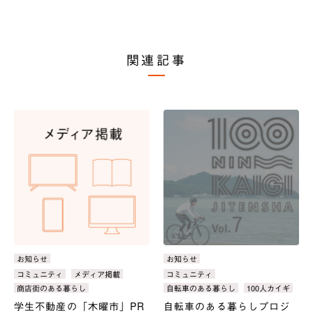
関連記事
カ
お知らせ
カ
お知らせ
テ
テ
タ
コミュニティ
メディア掲載
タ
コミュニティ
ゴ
ゴ
グ：
グ：
商店街のある暮らし
自転車のある暮らし
100人カイギ
リ：
リ：
学生不動産の「木曜市」PR
自転車のある暮らしプロジ