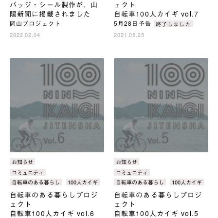
バッジ・シール製作が、山
ェクト
陽新聞に掲載されました
自転車100人カイギ vol.7
岡山プロジェクト
5月28日予告
終了しました
2022.02.04
2021.05.25
カ
お知らせ
カ
お知らせ
テ
テ
タ
コミュニティ
タ
コミュニティ
ゴ
ゴ
グ：
グ：
自転車のある暮らし
100人カイギ
自転車のある暮らし
100人カイギ
リ：
リ：
自転車のある暮らしプロジ
自転車のある暮らしプロジ
ェクト
ェクト
自転車100人カイギ vol.6
自転車100人カイギ vol.5