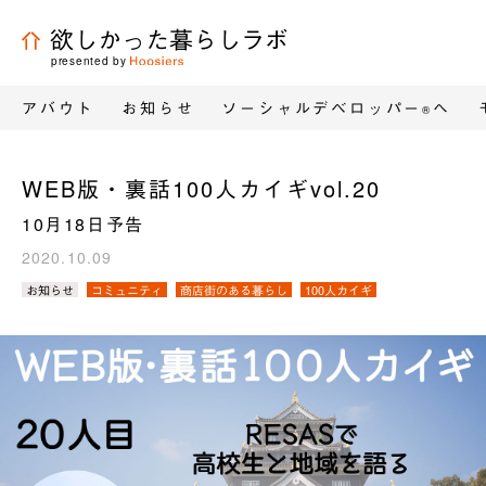
欲しかった暮らしラボ
presented by
アバウト
お知らせ
ソーシャルデベロッパー
へ
®
WEB版・裏話100人カイギvol.20
10月18日予告
2020.10.09
カ
お知らせ
コミュニティ
商店街のある暮らし
100人カイギ
テ
ゴ
リ
／
タ
グ：