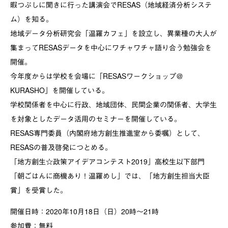
暇つぶしに聞きに行った講演会でRESAS（地域経済分析システ
ム）を知る。
地域データ分析研究会「温羅カフェ」を設立し、異業種の大人が
集まってRESASデータを中心にワチャワチャ語り合う勉強会を
開催。
今年度からは学校を会場に「RESASワークショップ＠
KURASHO」を開催している。
学校関係者を中心に行政、地域団体、民間企業の関係者、大学生
を対象としたデータ活用のセミナーを開催している。
RESAS専門委員（内閣府地方創生推進室から委嘱）として、
RESASの普及啓発につとめる。
「地方創生☆政策アイデアコンテスト2019」高校生以下部門
「朝ごはんに商機あり！温羅めし」では、「地方創生担当大臣
賞」を受賞した。
開催日時：2020年10月18日（日）20時〜21時
参加費：無料