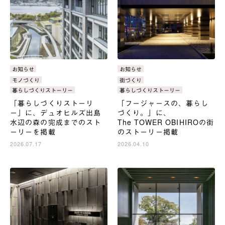
カ
お知らせ
カ
お知らせ
テ
テ
タ
モノづくり
タ
街づくり
ゴ
ゴ
グ：
グ：
暮らしづくりストーリー
暮らしづくりストーリー
リ：
リ：
「暮らしづくりストーリ
「フージャースの、暮らし
ー」に、デュオヒルズ出島
づくり。」に、
水辺の森の完成までのスト
The TOWER OBIHIROの街
ーリーを掲載
のストーリー掲載
2026.07.17
2026.04.10