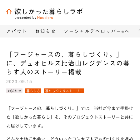
欲しかった暮らしラボ
presented by
アバウト
お知らせ
ソーシャルデベロッパー
へ
®
「フージャースの、暮らしづくり。」
に、デュオヒルズ比治山レジデンスの暮
らす人のストーリー掲載
2023.09.15
カ
お知らせ
暮らし方
暮らしづくりストーリー
テ
ゴ
リ
「フージャースの、暮らしづくり。」では、当社が今まで手掛け
／
タ
た「欲しかった暮らし」を、そのプロジェクトストーリーと共に
グ：
お届けしています。
どんな土地に出会い、どういったコンセプトでものづくりを進め