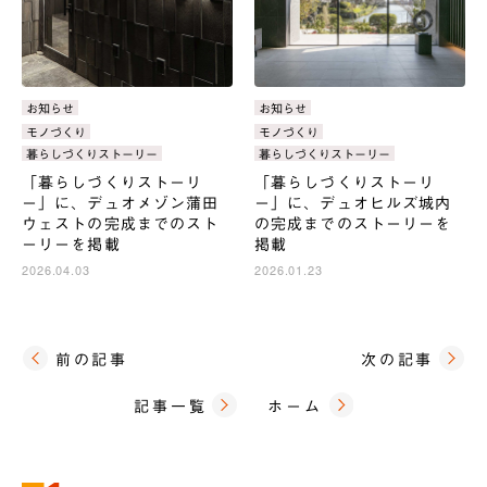
カ
お知らせ
カ
お知らせ
テ
テ
タ
モノづくり
タ
モノづくり
ゴ
ゴ
グ：
グ：
暮らしづくりストーリー
暮らしづくりストーリー
リ：
リ：
「暮らしづくりストーリ
「暮らしづくりストーリ
ー」に、デュオメゾン蒲田
ー」に、デュオヒルズ城内
ウェストの完成までのスト
の完成までのストーリーを
ーリーを掲載
掲載
2026.04.03
2026.01.23
前の記事
次の記事
記事一覧
ホーム