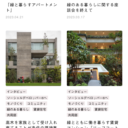
「緑と暮らすアパートメン
緑のある暮らしに関する座
ト」
談会を終えて
2023.04.21
2023.03.17
カ
インタビュー
カ
インタビュー
テ
テ
タ
ソーシャルデベロッパー®へ
タ
ソーシャルデベロッパー®へ
ゴ
ゴ
グ：
グ：
モノづくり
コミュニティ
モノづくり
コミュニティ
リ：
リ：
緑のある暮らし
賃貸住宅
緑のある暮らし
賃貸住宅
共用部
共用部
高木を家族として受け入れ
緑とともに働き暮らす賃貸
育てることが条件の賃貸集
マンション「リーフコート