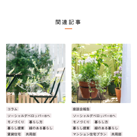
関連記事
カ
コラム
カ
座談会報告
テ
テ
タ
ソーシャルデベロッパー®へ
タ
ソーシャルデベロッパー®へ
ゴ
ゴ
グ：
グ：
モノづくり
暮らし方
モノづくり
暮らし方
リ：
リ：
暮らし提案
緑のある暮らし
暮らし提案
緑のある暮らし
賃貸住宅
共用部
マンション住宅プラン
共用部