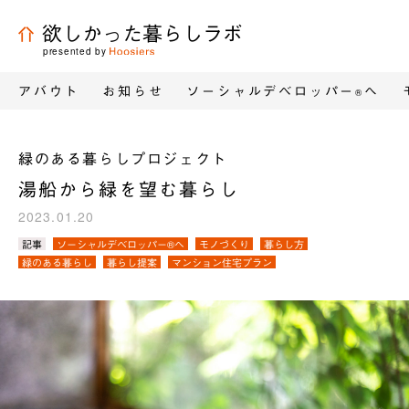
欲しかった暮らしラボ
presented by
アバウト
お知らせ
ソーシャルデベロッパー
へ
®
緑のある暮らしプロジェクト
湯船から緑を望む暮らし
2023.01.20
カ
記事
ソーシャルデベロッパー®へ
モノづくり
暮らし方
テ
緑のある暮らし
暮らし提案
マンション住宅プラン
ゴ
リ
／
タ
グ：