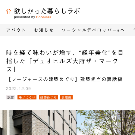
欲しかった暮らしラボ
presented by
アバウト
お知らせ
ソーシャルデベロッパー
へ
®
時を経て味わいが増す、“経年美化”を目
指した「デュオヒルズ大府ザ・マーク
ス」
【フージャースの建築めぐり】建築担当の裏話編
2022.12.09
カ
記事
モノづくり
建築めぐり
共用部
テ
ゴ
リ
／
タ
グ：