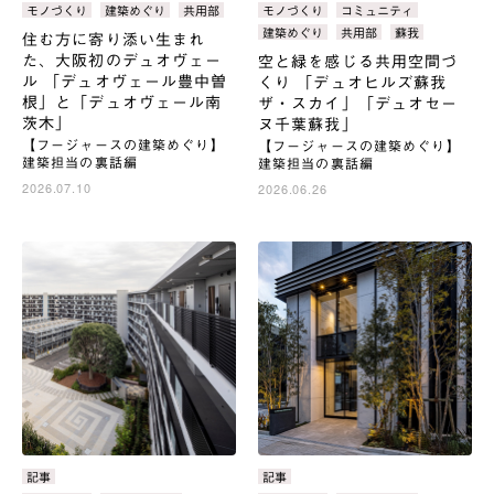
テ
テ
タ
モノづくり
建築めぐり
共用部
タ
モノづくり
コミュニティ
ゴ
ゴ
グ：
グ：
建築めぐり
共用部
蘇我
住む方に寄り添い生まれ
リ：
リ：
た、大阪初のデュオヴェー
空と緑を感じる共用空間づ
ル 「デュオヴェール豊中曽
くり 「デュオヒルズ蘇我
根」と「デュオヴェール南
ザ・スカイ」「デュオセー
茨木」
ヌ千葉蘇我」
【フージャースの建築めぐり】
【フージャースの建築めぐり】
建築担当の裏話編
建築担当の裏話編
2026.07.10
2026.06.26
カ
記事
カ
記事
テ
テ