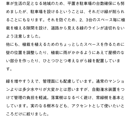
車が生活の足となる地域のため、平置き駐車場の台数確保にも努
めましたが、駐車場を設けるということは、それだけ緑が削られ
ることにもなります。それを防ぐため、2、3台のスペース毎に植
栽を植える隙間を設け、道路から見える緑のラインが途切れない
よう注意しました。
他にも、植栽を植えるためのちょっとしたスペースを作るために
壁の位置を調整したり、植栽に雨がかかるようにあえて屋根のな
い部分を作ったり、ひとつひとつ考えながら緑を配置していま
す。
緑を増やすうえで、管理面にも配慮しています。通常のマンショ
ンよりは多少水やりが大変かとは思いますが、自動潅水装置をつ
けて管理の負担を軽減。落葉樹はなるべく避け、常緑樹を基本と
しています。実のなる樹木なども、アクセントとして使いたいと
ころだけに絞りました。