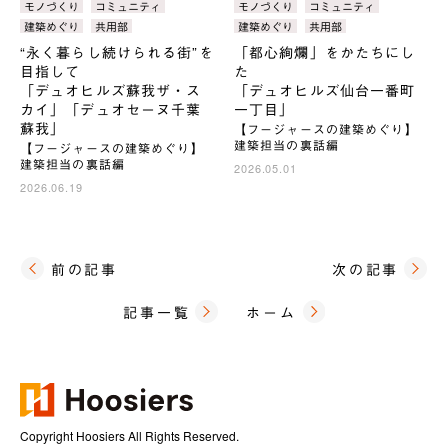
タ
モノづくり
コミュニティ
タ
モノづくり
コミュニティ
ゴ
ゴ
グ：
グ：
建築めぐり
共用部
建築めぐり
共用部
リ：
リ：
“永く暮らし続けられる街”を
「都心絢爛」をかたちにし
目指して
た
「デュオヒルズ蘇我ザ・ス
「デュオヒルズ仙台一番町
カイ」「デュオセーヌ千葉
一丁目」
蘇我」
【フージャースの建築めぐり】
建築担当の裏話編
【フージャースの建築めぐり】
建築担当の裏話編
2026.05.01
2026.06.19
前の記事
次の記事
記事一覧
ホーム
Copyright Hoosiers All Rights Reserved.