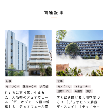
関連記事
カ
記事
カ
記事
テ
テ
タ
モノづくり
建築めぐり
共用部
タ
モノづくり
コミュニティ
ゴ
ゴ
グ：
グ：
建築めぐり
共用部
蘇我
住む方に寄り添い生まれ
リ：
リ：
た、大阪初のデュオヴェー
空と緑を感じる共用空間づ
ル 「デュオヴェール豊中曽
くり 「デュオヒルズ蘇我
根」と「デュオヴェール南
ザ・スカイ」「デュオセー