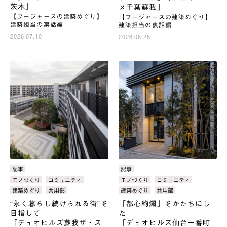
茨木」
ヌ千葉蘇我」
【フージャースの建築めぐり】
【フージャースの建築めぐり】
建築担当の裏話編
建築担当の裏話編
2026.07.10
2026.06.26
カ
記事
カ
記事
テ
テ
タ
モノづくり
コミュニティ
タ
モノづくり
コミュニティ
ゴ
ゴ
グ：
グ：
建築めぐり
共用部
建築めぐり
共用部
リ：
リ：
“永く暮らし続けられる街”を
「都心絢爛」をかたちにし
目指して
た
「デュオヒルズ蘇我ザ・ス
「デュオヒルズ仙台一番町