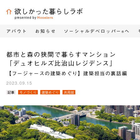
欲しかった暮らしラボ
presented by
アバウト
お知らせ
ソーシャルデベロッパー
へ
®
都市と森の狭間で暮らすマンション
「デュオヒルズ比治山レジデンス」
【フージャースの建築めぐり】建築担当の裏話編
2023.09.15
カ
記事
モノづくり
建築めぐり
共用部
テ
ゴ
リ
／
タ
グ：