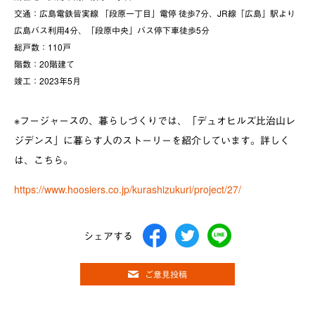
交通：​​広島電鉄皆実線 「段原一丁目」電停 徒歩7分、JR線「広島」駅より
広島バス利用4分、「段原中央」バス停下車徒歩5分
総戸数：110戸
階数：20階建て
竣工：2023年5月
※フージャースの、暮らしづくりでは、「デュオヒルズ比治山レ
ジデンス」に暮らす人のストーリーを紹介しています。詳しく
は、こちら。
https://www.hoosiers.co.jp/kurashizukuri/project/27/
シェアする
ご意見投稿