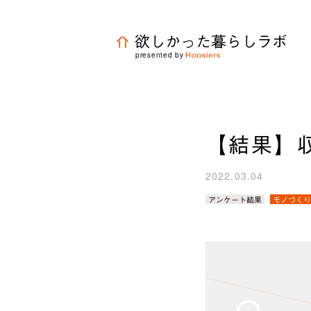
欲しかった暮らしラボ
presented by
【結果】
2022.03.04
カ
アンケート結果
モノづくり
テ
ゴ
リ
／
タ
グ：