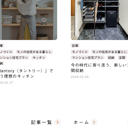
事
カ
記事
テ
ノづくり
モノの住所がある暮らし
タ
モノづくり
モノの住所がある暮らし
ゴ
：
グ：
ンション住宅プラン
キッチン
マンション住宅プラン
収納
玄関
：
リ：
納
今の時代に寄り添う、新しい
関収納
tantory（タントリー）」で
う理想のキッチン
2026.02.06
26.02.27
事
記事一覧
ホーム