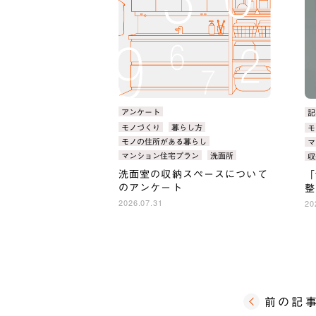
カ
アンケート
カ
記
テ
テ
タ
モノづくり
暮らし方
タ
モ
ゴ
ゴ
グ：
グ
モノの住所がある暮らし
マ
リ：
リ
マンション住宅プラン
洗面所
収
洗面室の収納スペースについて
「
のアンケート
整
2026.07.31
20
前の記