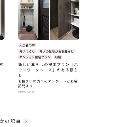
カ
入居者の声
テ
タ
モノづくり
モノの住所がある暮らし
ゴ
グ：
マンション住宅プラン
収納
リ：
玄
新しい暮らしの提案プラン「ハ
ウスワークベース」のある暮ら
し
お住まいの方へのアンケートとお宅
訪問より
2025.02.21
次の記事