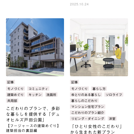
2025.10.24
カ
記事
カ
記事
テ
テ
タ
モノづくり
コミュニティ
タ
モノづくり
暮らし方
ゴ
ゴ
グ：
グ：
建築めぐり
キッチン
洗面所
ゆとりのある暮らし
ソロライフ
リ：
リ：
共用部
暮らしのこだわり
マンション住宅プラン
こだわりのプランで、多彩
こだわりのプラン紹介
な暮らしを提供する「デュ
リビング・ダイニング
洋室
オヒルズ戸田公園」
【フージャースの建築めぐり】
「ひとり女性のこだわり」
建築担当の裏話編
から生まれた新プラン