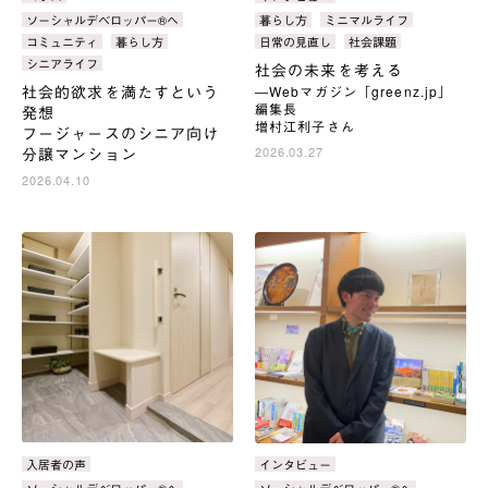
テ
テ
タ
ソーシャルデベロッパー®へ
タ
暮らし方
ミニマルライフ
ゴ
ゴ
グ：
グ：
コミュニティ
暮らし方
日常の見直し
社会課題
リ：
リ：
シニアライフ
社会の未来を考える
社会的欲求を満たすという
―Webマガジン「greenz.jp」
編集長
発想
増村江利子さん
フージャースのシニア向け
分譲マンション
2026.03.27
2026.04.10
カ
入居者の声
カ
インタビュー
テ
テ