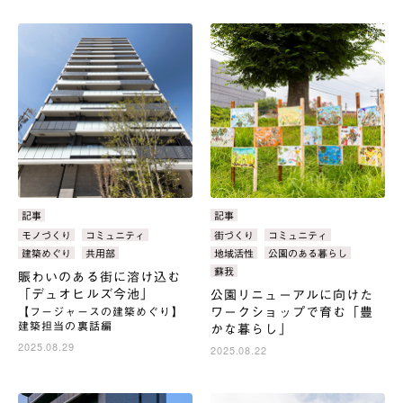
カ
記事
カ
記事
テ
テ
タ
モノづくり
コミュニティ
タ
街づくり
コミュニティ
ゴ
ゴ
グ：
グ：
建築めぐり
共用部
地域活性
公園のある暮らし
リ：
リ：
蘇我
賑わいのある街に溶け込む
「デュオヒルズ今池」
公園リニューアルに向けた
ワークショップで育む「豊
【フージャースの建築めぐり】
建築担当の裏話編
かな暮らし」
2025.08.29
2025.08.22