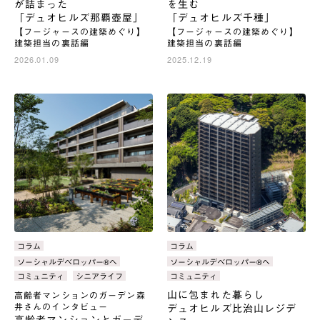
が詰まった
を生む
「デュオヒルズ那覇壺屋」
「デュオヒルズ千種」
【フージャースの建築めぐり】
【フージャースの建築めぐり】
建築担当の裏話編
建築担当の裏話編
2026.01.09
2025.12.19
カ
コラム
カ
コラム
テ
テ
タ
ソーシャルデベロッパー®へ
タ
ソーシャルデベロッパー®へ
ゴ
ゴ
グ：
グ：
コミュニティ
シニアライフ
コミュニティ
リ：
リ：
山に包まれた暮らし
高齢者マンションのガーデン森
井さんのインタビュー
デュオヒルズ比治山レジデ
高齢者マンションとガーデ