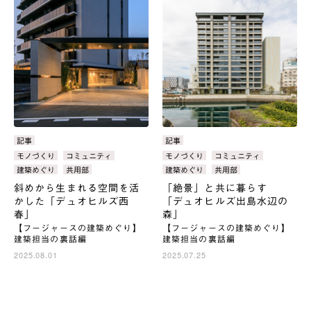
カ
記事
カ
記事
テ
テ
タ
モノづくり
コミュニティ
タ
モノづくり
コミュニティ
ゴ
ゴ
グ：
グ：
建築めぐり
共用部
建築めぐり
共用部
リ：
リ：
斜めから生まれる空間を活
「絶景」と共に暮らす
かした「デュオヒルズ西
「デュオヒルズ出島水辺の
春」
森」
【フージャースの建築めぐり】
【フージャースの建築めぐり】
建築担当の裏話編
建築担当の裏話編
2025.08.01
2025.07.25