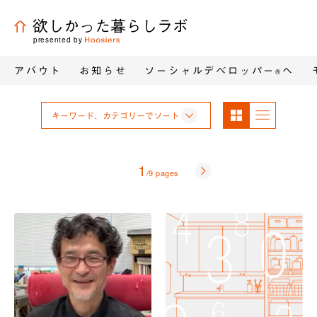
欲しかった暮らしラボ
presented by
アバウト
お知らせ
ソーシャルデベロッパー
へ
®
パネ
リス
キーワード、カテゴリーでソート
ル表
ト表
示
示
1
次
/9 pages
へ