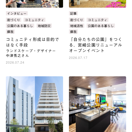
カ
インタビュー
カ
記事
テ
テ
タ
街づくり
コミュニティ
タ
街づくり
コミュニティ
ゴ
ゴ
グ：
グ：
公園のある暮らし
地域防災
地域活性
公園のある暮らし
リ：
リ：
蘇我
蘇我
コミュニティ形成は目的で
「自分たちの公園」をつく
はなく手段
る、宮崎公園リニューアル
オープンイベント
ランドスケープ・デザイナー
中津秀之さん
2026.07.17
2026.07.24