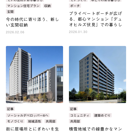
リ：
リ：
マンション住宅プラン
収納
ポーチ
玄関
プライベートポーチが広げ
る、都心マンション「デュ
今の時代に寄り添う、新し
オヒルズ伏見」での暮らし
い玄関収納
2026.01.30
2026.02.06
カ
記事
カ
記事
テ
テ
タ
ソーシャルデベロッパー®へ
タ
コミュニティ
建築めぐり
ゴ
ゴ
グ：
グ：
モノづくり
地域活性
共用部
共用部
リ：
リ：
街に居場所とにぎわいを生
積雪地域での緑豊かなマン