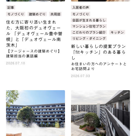
カ
記事
カ
入居者の声
テ
テ
タ
モノづくり
建築めぐり
共用部
タ
モノづくり
ゴ
ゴ
グ：
グ：
会話が生まれる暮らし
住む方に寄り添い生まれ
リ：
リ：
マンション住宅プラン
た、大阪初のデュオヴェー
こだわりのプラン紹介
キッチン
ル 「デュオヴェール豊中曽
リビング・ダイニング
根」と「デュオヴェール南
茨木」
新しい暮らしの提案プラン
【フージャースの建築めぐり】
「fitキッチン」のある暮ら
建築担当の裏話編
し
2026.07.10
お住まいの方へのアンケートと
お宅訪問より
2026.07.03