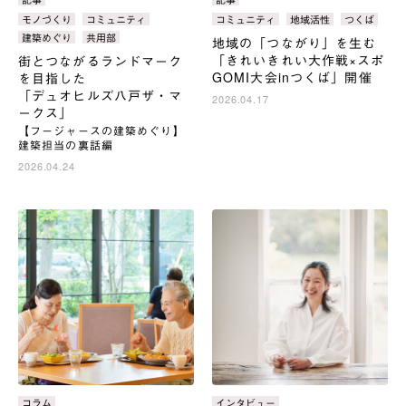
テ
テ
タ
モノづくり
コミュニティ
タ
コミュニティ
地域活性
つくば
ゴ
ゴ
グ：
グ：
建築めぐり
共用部
地域の「つながり」を生む
リ：
リ：
「きれいきれい大作戦×スポ
街とつながるランドマーク
GOMI大会inつくば」開催
を目指した
「デュオヒルズ八戸ザ・マ
2026.04.17
ークス」
【フージャースの建築めぐり】
建築担当の裏話編
2026.04.24
カ
コラム
カ
インタビュー