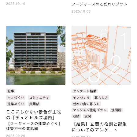
2025.10.10
フージャースのこだわりプラン
2025.10.03
カ
記事
カ
アンケート結果
テ
テ
タ
モノづくり
コミュニティ
タ
モノづくり
暮らし方
ゴ
ゴ
グ：
グ：
建築めぐり
共用部
効率の良い暮らし
リ：
リ：
マンション住宅プラン
洗面所
ここにしかない景色が主役
収納
玄関
の「デュオヒルズ城内」
【フージャースの建築めぐり】
【結果】玄関の役割と衛生
建築担当の裏話編
についてのアンケート
2025.09.26