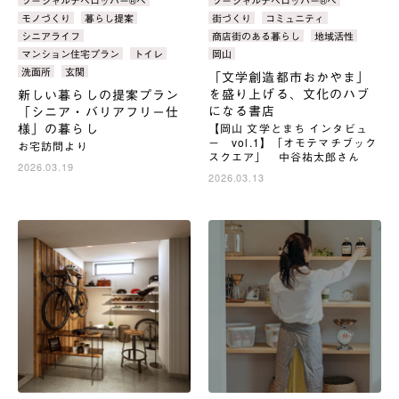
タ
ソーシャルデベロッパー®へ
タ
ソーシャルデベロッパー®へ
ゴ
ゴ
グ：
グ：
モノづくり
暮らし提案
街づくり
コミュニティ
リ：
リ：
シニアライフ
商店街のある暮らし
地域活性
マンション住宅プラン
トイレ
岡山
洗面所
玄関
「文学創造都市おかやま」
を盛り上げる、文化のハブ
新しい暮らしの提案プラン
になる書店
「シニア・バリアフリー仕
様」の暮らし
【岡山 文学とまち インタビュ
ー vol.1】「オモテマチブック
お宅訪問より
スクエア」 中谷祐太郎さん
2026.03.19
2026.03.13