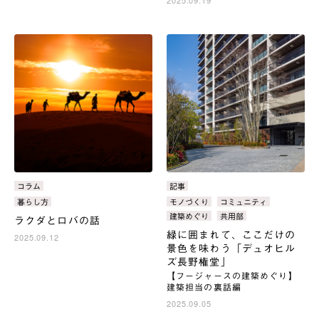
2025.09.19
カ
コラム
カ
記事
テ
テ
タ
暮らし方
タ
モノづくり
コミュニティ
ゴ
ゴ
グ：
グ：
建築めぐり
共用部
ラクダとロバの話
リ：
リ：
緑に囲まれて、ここだけの
2025.09.12
景色を味わう「デュオヒル
ズ長野権堂」
【フージャースの建築めぐり】
建築担当の裏話編
2025.09.05