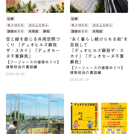
カ
記事
カ
記事
テ
テ
タ
モノづくり
コミュニティ
タ
モノづくり
コミュニティ
ゴ
ゴ
グ：
グ：
建築めぐり
共用部
蘇我
建築めぐり
共用部
リ：
リ：
空と緑を感じる共用空間づ
“永く暮らし続けられる街”を
くり 「デュオヒルズ蘇我
目指して
ザ・スカイ」「デュオセー
「デュオヒルズ蘇我ザ・ス
ヌ千葉蘇我」
カイ」「デュオセーヌ千葉
蘇我」
【フージャースの建築めぐり】
建築担当の裏話編
【フージャースの建築めぐり】
建築担当の裏話編
2026.06.26
2026.06.19