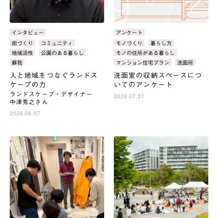
カ
アンケート
カ
インタビュー
テ
テ
タ
モノづくり
暮らし方
タ
街づくり
コミュニティ
ゴ
ゴ
グ：
グ：
モノの住所がある暮らし
地域活性
公園のある暮らし
リ：
リ：
マンション住宅プラン
洗面所
蘇我
洗面室の収納スペースにつ
人と地域をつなぐランドス
いてのアンケート
ケープの力
ランドスケープ・デザイナー
2026.07.31
中津秀之さん
2026.08.07