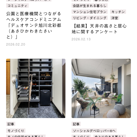
ゴ
ゴ
グ：
グ：
コミュニティ
会話が生まれる暮らし
リ：
リ：
マンション住宅プラン
キッチン
公園と医療機関とつながる
リビング・ダイニング
洋室
ヘルスケアコンドミニアム
「デュオサンテ旭川北彩都
【結果】天井の高さと居心
（あさひかわきたさい
地に関するアンケート
と）」
2026.02.13
2026.02.20
カ
記事
カ
記事
テ
テ
タ
モノづくり
タ
ソーシャルデベロッパー®へ
ゴ
ゴ
グ：
グ：
モノの住所がある暮らし
モノづくり
ゆとりのある暮らし