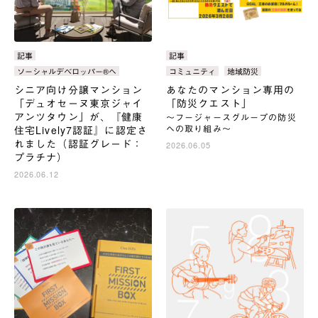
カ
記事
カ
記事
テ
テ
タ
ソーシャルデベロッパー®へ
タ
コミュニティ
地域防災
ゴ
ゴ
グ：
グ：
シニア向け分譲マンション
あなたのマンション専用の
リ：
リ：
「デュオセーヌ東京ジャイ
「防災クエスト」
アンツタウン」が、『健康
～フージャースグループの防災
への取り組み～
住宅Lively7認証』に認定さ
れました（認証グレード：
2026.06.05
プラチナ）
2026.06.12