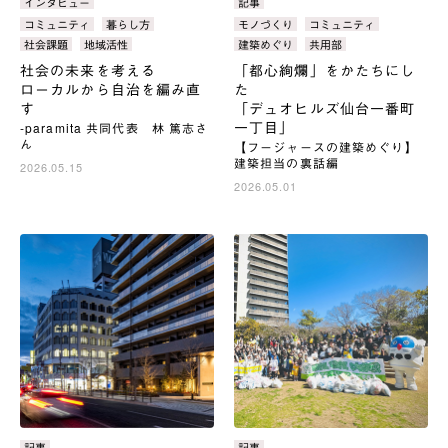
カ
インタビュー
カ
記事
テ
テ
タ
コミュニティ
暮らし方
タ
モノづくり
コミュニティ
ゴ
ゴ
グ：
グ：
社会課題
地域活性
建築めぐり
共用部
リ：
リ：
社会の未来を考える
「都心絢爛」をかたちにし
ローカルから自治を編み直
た
す
「デュオヒルズ仙台一番町
一丁目」
‐paramita 共同代表 林 篤志さ
ん
【フージャースの建築めぐり】
建築担当の裏話編
2026.05.15
2026.05.01
カ
記事
カ
記事