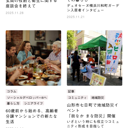
玄関の役割と衛生に関する
座談会を終えて
デュオセーヌ横浜川和町ガーデ
ン入居者インタビュー
2025.11.28
2025.11.21
カ
コラム
カ
記事
テ
テ
タ
ソーシャルデベロッパー®へ
タ
コミュニティ
地域防災
ゴ
ゴ
グ：
グ：
暮らし方
シニアライフ
山形市七日町で地域防災イ
リ：
リ：
ベント
60歳前から始める、高齢者
「街なか まな防災」開催
分譲マンションでの新たな
生活
いざという時にも役立つコミュ
ニティ形成を目指して