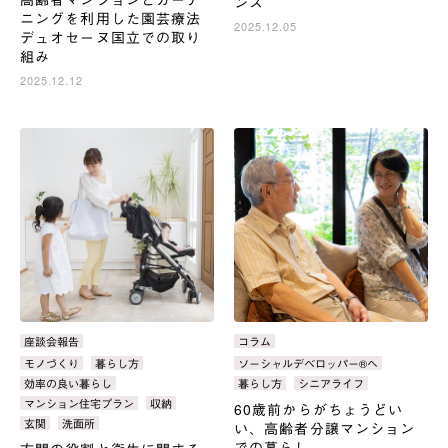
ンス
ニングを利用した園芸療法
2025.12.05
デュオセーヌ国立での取り
組み
2025.12.12
カ
座談会報告
カ
コラム
テ
テ
タ
モノづくり
暮らし方
タ
ソーシャルデベロッパー®へ
ゴ
ゴ
グ：
グ：
効率の良い暮らし
暮らし方
シニアライフ
リ：
リ：
マンション住宅プラン
収納
60歳前からがちょうどい
玄関
洗面所
い、高齢者分譲マンション
での暮らし