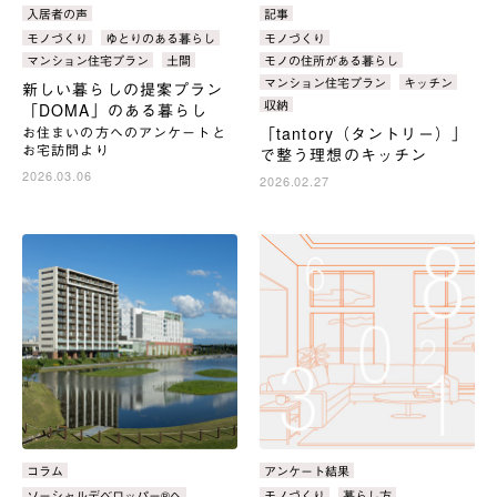
カ
入居者の声
カ
記事
テ
テ
タ
モノづくり
ゆとりのある暮らし
タ
モノづくり
ゴ
ゴ
グ：
グ：
マンション住宅プラン
土間
モノの住所がある暮らし
リ：
リ：
マンション住宅プラン
キッチン
新しい暮らしの提案プラン
収納
「DOMA」のある暮らし
お住まいの方へのアンケートと
「tantory（タントリー）」
お宅訪問より
で整う理想のキッチン
2026.03.06
2026.02.27
カ
コラム
カ
アンケート結果
テ
テ
タ
ソーシャルデベロッパー®へ
タ
モノづくり
暮らし方