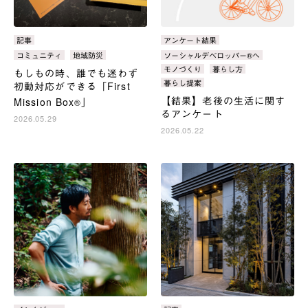
カ
記事
カ
アンケート結果
テ
テ
タ
コミュニティ
地域防災
タ
ソーシャルデベロッパー®へ
ゴ
ゴ
グ：
グ：
モノづくり
暮らし方
もしもの時、誰でも迷わず
リ：
リ：
暮らし提案
初動対応ができる「First
【結果】老後の生活に関す
Mission Box
」
®
るアンケート
2026.05.29
2026.05.22