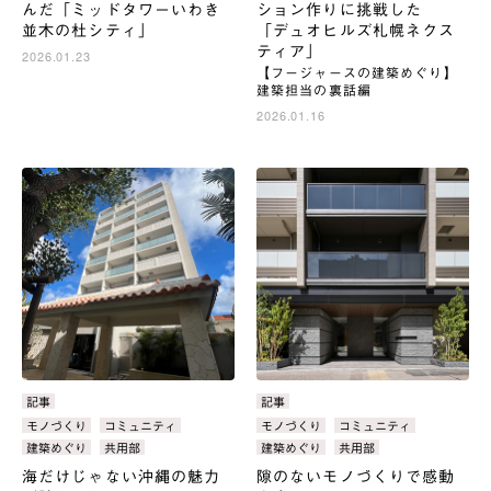
んだ「ミッドタワーいわき
ション作りに挑戦した
並木の杜シティ」
「デュオヒルズ札幌ネクス
ティア」
2026.01.23
【フージャースの建築めぐり】
建築担当の裏話編
2026.01.16
カ
記事
カ
記事
テ
テ
タ
モノづくり
コミュニティ
タ
モノづくり
コミュニティ
ゴ
ゴ
グ：
グ：
建築めぐり
共用部
建築めぐり
共用部
リ：
リ：
海だけじゃない沖縄の魅力
隙のないモノづくりで感動