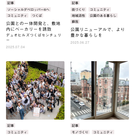
カ
記事
カ
記事
テ
テ
タ
ソーシャルデベロッパー®へ
タ
街づくり
コミュニティ
ゴ
ゴ
グ：
グ：
コミュニティ
つくば
地域活性
公園のある暮らし
リ：
リ：
蘇我
公園との一体開発と、敷地
内にベーカリーを誘致
公園リニューアルで、より
豊かな暮らしを
デュオヒルズつくばセンチュリ
ー
2025.06.27
2025.07.04
カ
記事
カ
記事
テ
テ
タ
コミュニティ
タ
モノづくり
コミュニティ