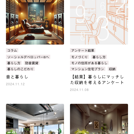
カ
コラム
カ
アンケート結果
テ
テ
タ
ソーシャルデベロッパー®へ
タ
モノづくり
暮らし方
ゴ
ゴ
グ：
グ：
暮らし方
防音賃貸
モノの住所がある暮らし
リ：
リ：
暮らしのこだわり
マンション住宅プラン
収納
音と暮らし
【結果】暮らしにマッチし
た収納を考えるアンケート
2024.11.12
2024.11.08