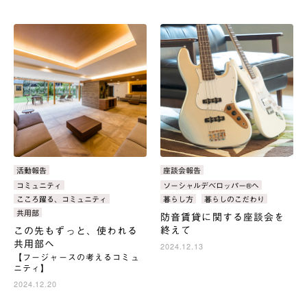
カ
活動報告
カ
座談会報告
テ
テ
タ
コミュニティ
タ
ソーシャルデベロッパー®へ
ゴ
ゴ
グ：
グ：
こころ躍る、コミュニティ
暮らし方
暮らしのこだわり
リ：
リ：
共用部
防音賃貸に関する座談会を
終えて
この先もずっと、使われる
共用部へ
2024.12.13
【フージャースの考えるコミュ
ニティ】
2024.12.20