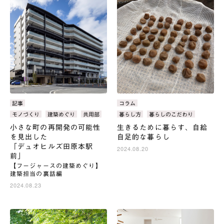
カ
記事
カ
コラム
テ
テ
タ
モノづくり
建築めぐり
共用部
タ
暮らし方
暮らしのこだわり
ゴ
ゴ
グ：
グ：
小さな町の再開発の可能性
生きるために暮らす、自給
リ：
リ：
を見出した
自足的な暮らし
「デュオヒルズ田原本駅
2024.08.20
前」
【フージャースの建築めぐり】
建築担当の裏話編
2024.08.23