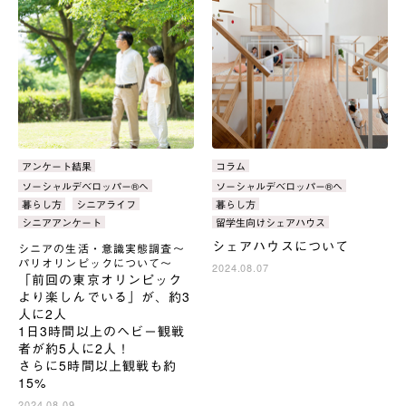
カ
アンケート結果
カ
コラム
テ
テ
タ
ソーシャルデベロッパー®へ
タ
ソーシャルデベロッパー®へ
ゴ
ゴ
グ：
グ：
暮らし方
シニアライフ
暮らし方
リ：
リ：
シニアアンケート
留学生向けシェアハウス
シェアハウスについて
シニアの生活・意識実態調査～
パリオリンピックについて～
2024.08.07
「前回の東京オリンピック
より楽しんでいる」が、約3
人に2人
1日3時間以上のヘビー観戦
者が約5人に2人！
さらに5時間以上観戦も約
15%
2024.08.09