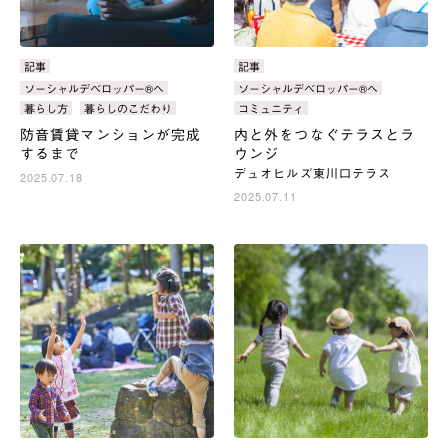
カ
記事
カ
記事
テ
テ
タ
ソーシャルデベロッパー®へ
タ
ソーシャルデベロッパー®へ
ゴ
ゴ
グ：
グ：
暮らし方
暮らしのこだわり
コミュニティ
リ：
リ：
防音賃貸マンションが完成
内と外をつなぐテラスとラ
するまで
ウンジ
デュオヒルズ東川口テラス
2025.07.18
2025.07.11