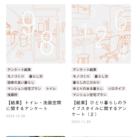
カ
アンケート結果
カ
アンケート結果
テ
テ
タ
モノづくり
暮らし方
タ
モノづくり
暮らし方
ゴ
ゴ
グ：
グ：
効率の良い暮らし
暮らしのこだわり
リ：
リ：
マンション住宅プラン
トイレ
ゆとりのある暮らし
ソロライフ
洗面所
マンション住宅プラン
【結果】トイレ・洗面空間
【結果】ひとり暮らしのラ
に関するアンケート
イフスタイルに関するアン
ケート（２）
2024.12.06
2024.11.29