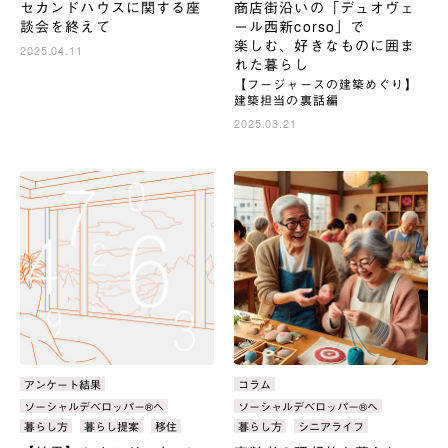
セカンドハウスに関する座
商店街沿いの「デュオヴェ
談会を終えて
ール西新corso」で
楽しむ、好きなものに囲ま
2025.04.11
れた暮らし
【フージャースの建築めぐり】
建築担当の裏話編
2025.03.21
カ
アンケート結果
カ
コラム
テ
テ
タ
ソーシャルデベロッパー®へ
タ
ソーシャルデベロッパー®へ
ゴ
ゴ
グ：
グ：
暮らし方
暮らし提案
移住
暮らし方
シニアライフ
リ：
リ：