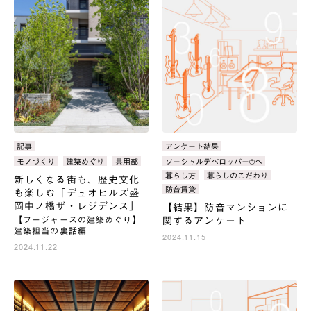
カ
記事
カ
アンケート結果
テ
テ
タ
モノづくり
建築めぐり
共用部
タ
ソーシャルデベロッパー®へ
ゴ
ゴ
グ：
グ：
暮らし方
暮らしのこだわり
新しくなる街も、歴史文化
リ：
リ：
防音賃貸
も楽しむ「デュオヒルズ盛
岡中ノ橋ザ・レジデンス」
【結果】防音マンションに
【フージャースの建築めぐり】
関するアンケート
建築担当の裏話編
2024.11.15
2024.11.22