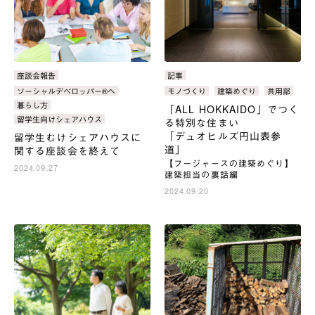
カ
座談会報告
カ
記事
テ
テ
タ
ソーシャルデベロッパー®へ
タ
モノづくり
建築めぐり
共用部
ゴ
ゴ
グ：
グ：
暮らし方
「ALL HOKKAIDO」でつく
リ：
リ：
留学生向けシェアハウス
る特別な住まい
「デュオヒルズ円山表参
留学生むけシェアハウスに
道」
関する座談会を終えて
【フージャースの建築めぐり】
2024.09.27
建築担当の裏話編
2024.09.20