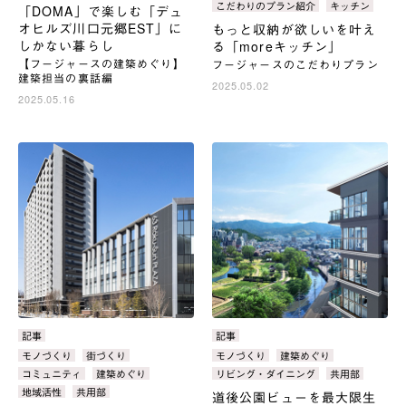
こだわりのプラン紹介
キッチン
「DOMA」で楽しむ「デュ
オヒルズ川口元郷EST」に
もっと収納が欲しいを叶え
しかない暮らし
る「moreキッチン」
【フージャースの建築めぐり】
フージャースのこだわりプラン
建築担当の裏話編
2025.05.02
2025.05.16
カ
記事
カ
記事
テ
テ
タ
モノづくり
街づくり
タ
モノづくり
建築めぐり
ゴ
ゴ
グ：
グ：
コミュニティ
建築めぐり
リビング・ダイニング
共用部
リ：
リ：
地域活性
共用部
道後公園ビューを最大限生