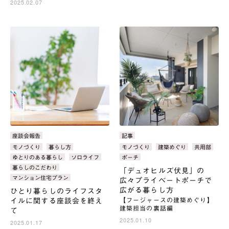
2025.02.07
カ
座談会報告
カ
記事
テ
テ
タ
モノづくり
暮らし方
タ
モノづくり
建築めぐり
共用部
ゴ
ゴ
グ：
グ：
ゆとりのある暮らし
ソロライフ
ポーチ
リ：
リ：
暮らしのこだわり
「デュオヒルズ伏見」の
マンション住宅プラン
広々プライベートポーチで
広がる暮らし方
ひとり暮らしのライフスタ
イルに関する座談会を終え
【フージャースの建築めぐり】
建築担当の裏話編
て
2025.01.10
2025.01.17