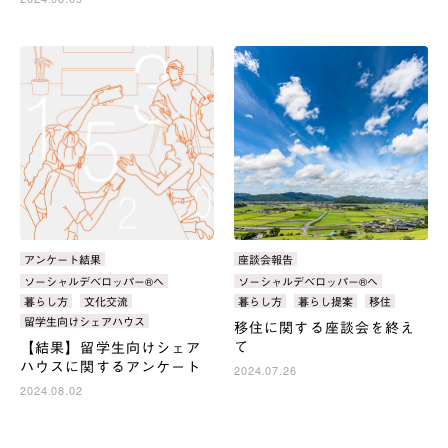
カ
アンケート結果
カ
座談会報告
テ
テ
タ
ソーシャルデベロッパー®へ
タ
ソーシャルデベロッパー®へ
ゴ
ゴ
グ：
グ：
暮らし方
文化交流
暮らし方
暮らし提案
移住
リ：
リ：
留学生向けシェアハウス
移住に関する座談会を終え
て
【結果】留学生向けシェア
ハウスに関するアンケート
2024.07.26
2024.08.02