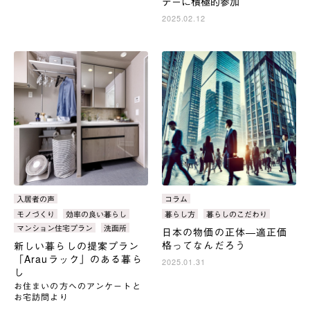
デーに積極的参加
2025.02.12
カ
入居者の声
カ
コラム
テ
テ
タ
モノづくり
効率の良い暮らし
タ
暮らし方
暮らしのこだわり
ゴ
ゴ
グ：
グ：
マンション住宅プラン
洗面所
日本の物価の正体―適正価
リ：
リ：
格ってなんだろう
新しい暮らしの提案プラン
「Arauラック」のある暮ら
2025.01.31
し
お住まいの方へのアンケートと
お宅訪問より