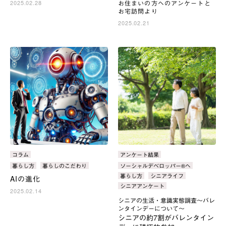
2025.02.28
お住まいの方へのアンケートと
お宅訪問より
2025.02.21
カ
コラム
カ
アンケート結果
テ
テ
タ
暮らし方
暮らしのこだわり
タ
ソーシャルデベロッパー®へ
ゴ
ゴ
グ：
グ：
暮らし方
シニアライフ
AIの進化
リ：
リ：
シニアアンケート
2025.02.14
シニアの生活・意識実態調査～バレ
ンタインデーについて～
シニアの約7割がバレンタイン