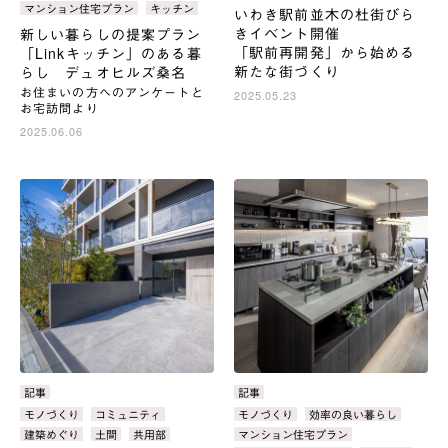
マンション住宅プラン
キッチン
いわき駅前並木の杜街びら
きイベント開催
新しい暮らしの提案プラン
「駅前再開発」から始める
「Linkキッチン」のある暮
新たな街づくり
らし デュオヒルズ桑名
お住まいの方へのアンケートと
2025.05.23
お宅訪問より
2025.06.06
カ
記事
カ
記事
テ
テ
タ
モノづくり
コミュニティ
タ
モノづくり
効率の良い暮らし
ゴ
ゴ
グ：
グ：
建築めぐり
土間
共用部
マンション住宅プラン
リ：
リ：