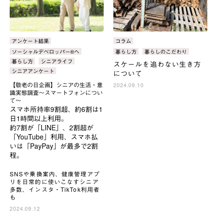
カ
アンケート結果
カ
コラム
テ
テ
タ
ソーシャルデベロッパー®へ
タ
暮らし方
暮らしのこだわり
ゴ
ゴ
グ：
グ：
暮らし方
シニアライフ
スケールを追わない生き方
リ：
リ：
シニアアンケート
について
【敬老の日企画】シニアの生活・意
2024.09.10
識実態調査～スマートフォンについ
て～
スマホ所持率9割超、約6割は1
日1時間以上利用。
約7割が「LINE」、2割超が
「YouTube」利用、スマホ払
いは「PayPay」が最多で2割
程。
SNSや乗換案内、健康管理アプ
リを日常的に使いこなすシニア
多数、インスタ・TikTok利用者
も
2024.09.12