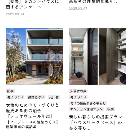
【結果】セカンドハウスに
高齢者の理想的な暮らし
関するアンケート
2025.03.07
2025.03.14
カ
記事
カ
入居者の声
テ
テ
タ
モノづくり
建築めぐり
共用部
タ
モノづくり
ゴ
ゴ
グ：
グ：
モノの住所がある暮らし
女性のためのモノづくりと
リ：
リ：
マンション住宅プラン
収納
歴史ある街の融合
「デュオヴェール川越」
新しい暮らしの提案プラン
【フージャースの建築めぐり】
「ハウスワークベース」の
建築担当の裏話編
ある暮らし