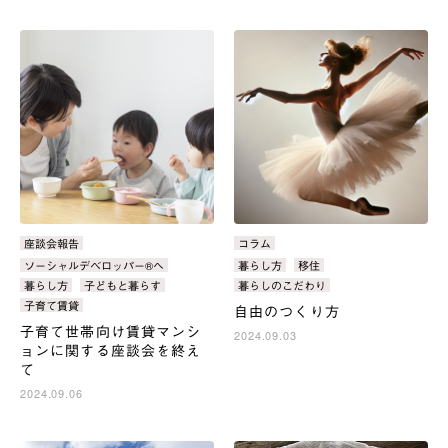
カ
座談会報告
カ
コラム
テ
テ
タ
ソーシャルデベロッパー®へ
タ
暮らし方
移住
ゴ
ゴ
グ：
グ：
暮らし方
子どもと暮らす
暮らしのこだわり
リ：
リ：
子育て賃貸
自由のつくり方
子育て世帯向け賃貸マンシ
2024.09.03
ョンに関する座談会を終え
て
2024.09.06