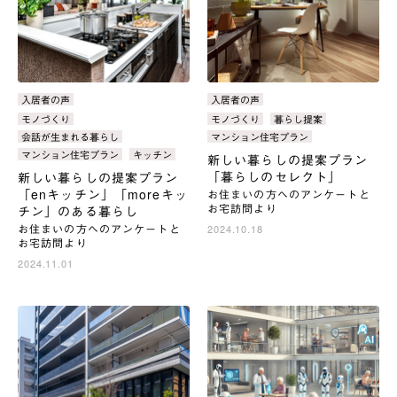
カ
入居者の声
カ
入居者の声
テ
テ
タ
モノづくり
タ
モノづくり
暮らし提案
ゴ
ゴ
グ：
グ：
会話が生まれる暮らし
マンション住宅プラン
リ：
リ：
マンション住宅プラン
キッチン
新しい暮らしの提案プラン
「暮らしのセレクト」
新しい暮らしの提案プラン
「enキッチン」「moreキッ
お住まいの方へのアンケートと
お宅訪問より
チン」のある暮らし
お住まいの方へのアンケートと
2024.10.18
お宅訪問より
2024.11.01