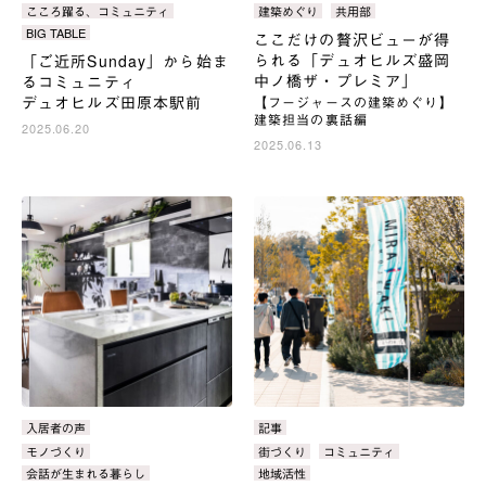
ゴ
ゴ
グ：
グ：
こころ躍る、コミュニティ
建築めぐり
共用部
リ：
リ：
BIG TABLE
ここだけの贅沢ビューが得
られる「デュオヒルズ盛岡
「ご近所Sunday」から始ま
中ノ橋ザ・プレミア」
るコミュニティ
デュオヒルズ田原本駅前
【フージャースの建築めぐり】
建築担当の裏話編
2025.06.20
2025.06.13
カ
入居者の声
カ
記事
テ
テ
タ
モノづくり
タ
街づくり
コミュニティ
ゴ
ゴ
グ：
グ：
会話が生まれる暮らし
地域活性
リ：
リ：