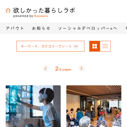
欲しかった暮らしラボ
presented by
アバウト
お知らせ
ソーシャルデベロッパー
へ
®
パネ
リス
キーワード、カテゴリーでソート
ル表
ト表
示
示
2
前
次
/9 pages
へ
へ