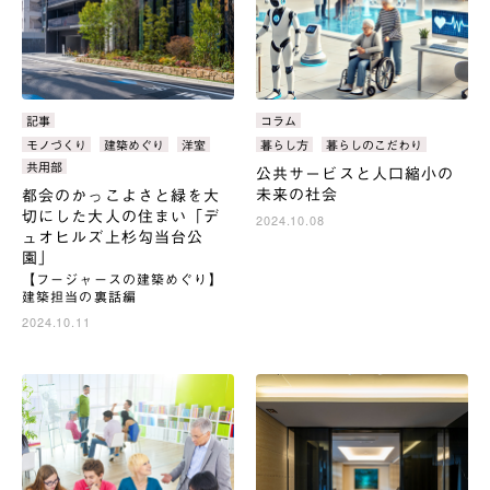
カ
記事
カ
コラム
テ
テ
タ
モノづくり
建築めぐり
洋室
タ
暮らし方
暮らしのこだわり
ゴ
ゴ
グ：
グ：
共用部
公共サービスと人口縮小の
リ：
リ：
未来の社会
都会のかっこよさと緑を大
切にした大人の住まい「デ
2024.10.08
ュオヒルズ上杉勾当台公
園」
【フージャースの建築めぐり】
建築担当の裏話編
2024.10.11