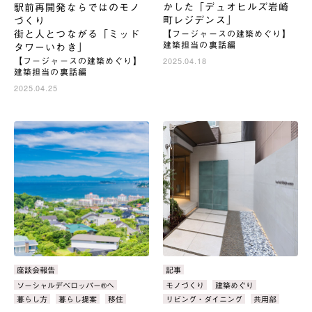
かした「デュオヒルズ岩崎
駅前再開発ならではのモノ
町レジデンス」
づくり
街と人とつながる「ミッド
【フージャースの建築めぐり】
建築担当の裏話編
タワーいわき」
【フージャースの建築めぐり】
2025.04.18
建築担当の裏話編
2025.04.25
カ
座談会報告
カ
記事
テ
テ
タ
ソーシャルデベロッパー®へ
タ
モノづくり
建築めぐり
ゴ
ゴ
グ：
グ：
暮らし方
暮らし提案
移住
リビング・ダイニング
共用部
リ：
リ：