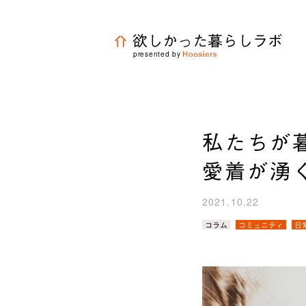
欲しかった暮らしラボ
presented by
私たちが
愛着が湧
2021.10.22
カ
コラム
コミュニティ
日
テ
ゴ
リ
／
タ
グ：