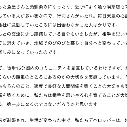
った魚屋さんと顔馴染みになったり、近所によく通う喫茶店も
している人が多い街なので、行司さんがいたり。毎日天気の心
会社に通勤していたころには出会わなかった人ばかりです。
ちとの交流に少し躊躇している自分もいましたが、相手を思い
ぐに消えていき、地域でのびのびと暮らす自分へと変わってい
楽しみになっていったのです。
て、徒歩15分圏内のコミュニティを見直しているわけですが、
くらいの距離のところにあるのかの大切さを実感しています。
もちろんのこと、適度で良好な人間関係を築くことの大切さも
係を築くために、私たちは相手を思いやる心を育てることが大
る、第一歩になるのではないだろうかと思います。
来が制限され、生活が変わった中で、私たちデベロッパーは、