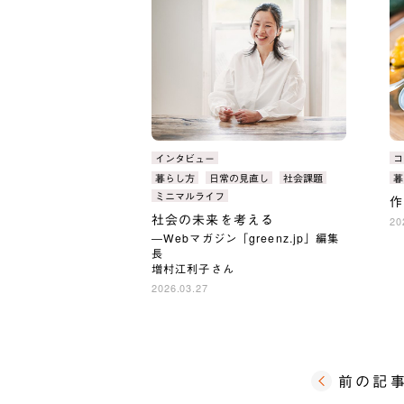
カ
インタビュー
カ
コ
テ
テ
タ
暮らし方
日常の見直し
社会課題
タ
暮
ゴ
ゴ
グ：
グ
ミニマルライフ
作
リ：
リ
社会の未来を考える
20
―Webマガジン「greenz.jp」編集
長
増村江利子さん
2026.03.27
前の記