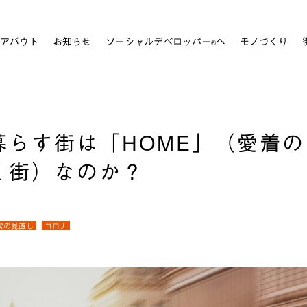
アバウト
お知らせ
ソーシャルデベロッパー
へ
モノづくり
®
暮らす街は「HOME」（愛着の
く街）なのか？
常の見直し
コロナ