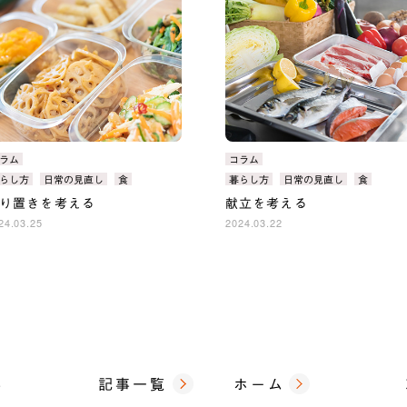
ラム
カ
コラム
テ
らし方
日常の見直し
食
タ
暮らし方
日常の見直し
食
ゴ
：
グ：
り置きを考える
献立を考える
：
リ：
24.03.25
2024.03.22
事
記事一覧
ホーム