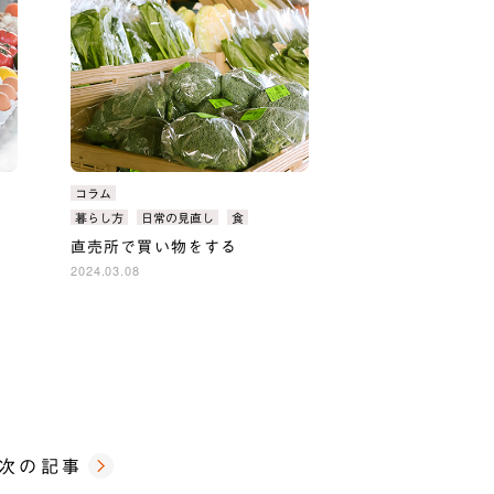
カ
コラム
テ
タ
暮らし方
日常の見直し
食
ゴ
グ：
直売所で買い物をする
リ：
2024.03.08
次の記事