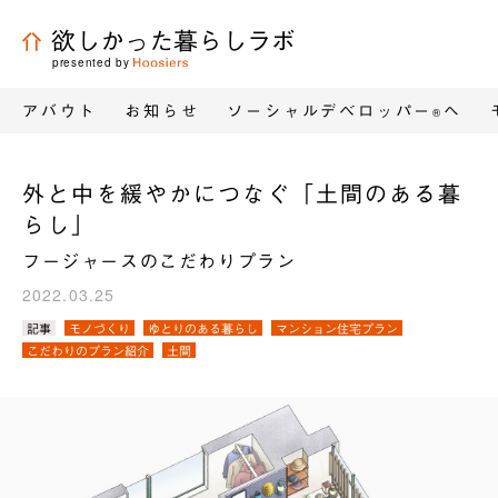
欲しかった暮らしラボ
presented by
アバウト
お知らせ
ソーシャルデベロッパー
へ
®
外と中を緩やかにつなぐ「土間のある暮
らし」
フージャースのこだわりプラン
2022.03.25
カ
記事
モノづくり
ゆとりのある暮らし
マンション住宅プラン
テ
こだわりのプラン紹介
土間
ゴ
リ
／
タ
グ：