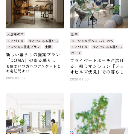
カ
入居者の声
カ
記事
テ
テ
タ
モノづくり
ゆとりのある暮らし
タ
ソーシャルデベロッパー®へ
ゴ
ゴ
グ：
グ：
マンション住宅プラン
土間
モノづくり
ゆとりのある暮らし
リ：
リ：
ポーチ
新しい暮らしの提案プラン
「DOMA」のある暮らし
プライベートポーチが広げ
る、都心マンション「デュ
お住まいの方へのアンケートと
お宅訪問より
オヒルズ伏見」での暮らし
2026.03.06
2026.01.30