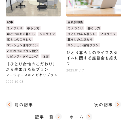
カ
記事
カ
座談会報告
テ
テ
タ
モノづくり
暮らし方
タ
モノづくり
暮らし方
ゴ
ゴ
グ：
グ：
ゆとりのある暮らし
ソロライフ
ゆとりのある暮らし
ソロライフ
リ：
リ：
暮らしのこだわり
暮らしのこだわり
マンション住宅プラン
マンション住宅プラン
こだわりのプラン紹介
ひとり暮らしのライフスタ
リビング・ダイニング
洋室
イルに関する座談会を終え
て
「ひとり女性のこだわり」
から生まれた新プラン
2025.01.17
フージャースのこだわりプラン
2025.10.03
前の記事
次の記事
記事一覧
ホーム