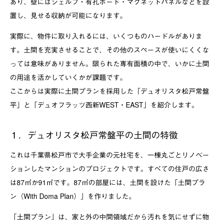
あり、壁にはシェルフ・有孔ボード・マグネットパネルなどを設
置し、見せる収納が可能になります。
実際に、物件に取り入れるには、いくつものハードルがありま
す。土間を充実させることで、その他のスペースが使いにくくな
っては意味がありません。限られた専有面積の中で、いかに土間
の用途を活かしていくかが課題です。
ここからは実際に土間プランを採用した「デュオリスタ松戸常盤
平」と「デュオフラッツ西新WEST・EAST」を紹介します。
１．デュオリスタ松戸常盤平の土間の特徴
これは千葉県松戸市で大手企業の元社宅を、一棟丸ごとリノベー
ションしたマンションのプロジェクトです。すべての住戸の広さ
は87㎡か91㎡です。87㎡の部屋には、土間を設けた「土間プラ
ン（With Doma Plan）」を作りました。
「土間プラン」は、家と外の中間領域だから汚れを気にせずに物